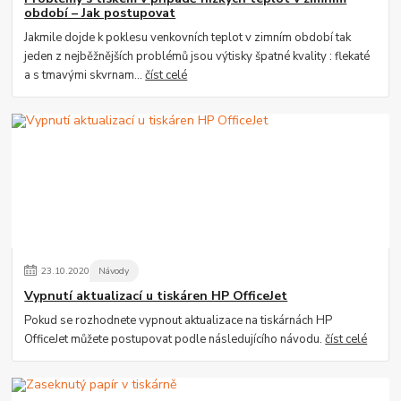
období – Jak postupovat
Jakmile dojde k poklesu venkovních teplot v zimním období tak
jeden z nejběžnějších problémů jsou výtisky špatné kvality : flekaté
a s tmavými skvrnam...
číst celé
23
.
10
.
2020
Návody
Vypnutí aktualizací u tiskáren HP OfficeJet
Pokud se rozhodnete vypnout aktualizace na tiskárnách HP
OfficeJet můžete postupovat podle následujícího návodu.
číst celé