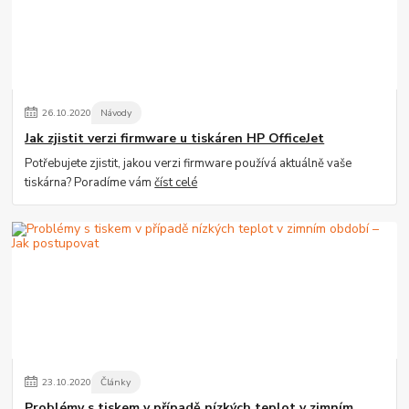
26
.
10
.
2020
Návody
Jak zjistit verzi firmware u tiskáren HP OfficeJet
Potřebujete zjistit, jakou verzi firmware používá aktuálně vaše
tiskárna? Poradíme vám
číst celé
23
.
10
.
2020
Články
Problémy s tiskem v případě nízkých teplot v zimním