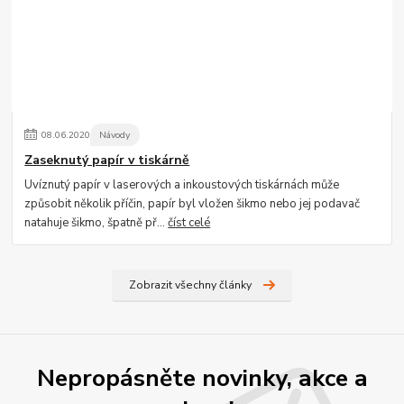
08
.
06
.
2020
Návody
Zaseknutý papír v tiskárně
Uvíznutý papír v laserových a inkoustových tiskárnách může
způsobit několik příčin, papír byl vložen šikmo nebo jej podavač
natahuje šikmo, špatně př...
číst celé
Zobrazit všechny články
Nepropásněte novinky, akce a