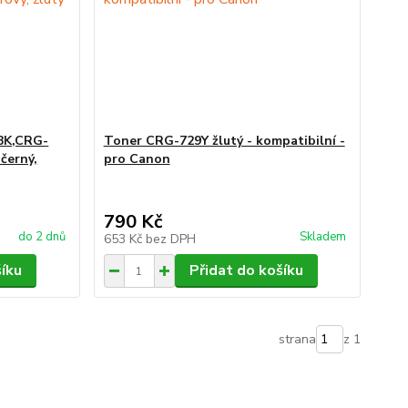
BK,CRG-
Toner CRG-729Y žlutý - kompatibilní -
černý,
pro Canon
790 Kč
do 2 dnů
Skladem
653 Kč
bez DPH
šíku
Přidat do košíku
strana
z 1