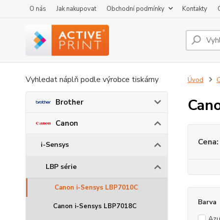
O nás
Jak nakupovat
Obchodní podmínky
Kontakty
Vyhledat náplň podle výrobce tiskárny
Úvod
Cano
Brother
Canon
Cena:
i-Sensys
LBP série
Canon i-Sensys LBP7010C
Barva
Canon i-Sensys LBP7018C
Azu