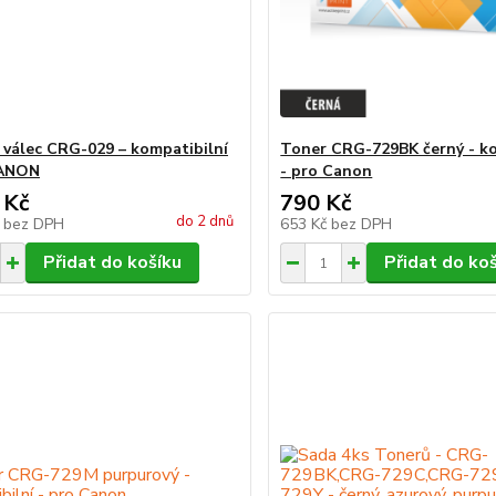
 válec CRG-029 – kompatibilní
Toner CRG-729BK černý - ko
CANON
- pro Canon
 Kč
790 Kč
do 2 dnů
č
bez DPH
653 Kč
bez DPH
Přidat do košíku
Přidat do ko