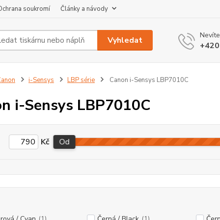
Ochrana soukromí
Články a návody
Nevíte
Vyhledat
+420
Canon
i-Sensys
LBP série
Canon i-Sensys LBP7010C
n i-Sensys LBP7010C
Kč
Od
rová / Cyan
(1)
Černá / Black
(1)
Čern