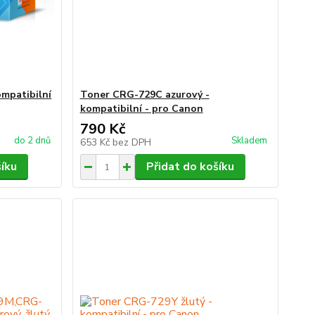
mpatibilní
Toner CRG-729C azurový -
kompatibilní - pro Canon
790 Kč
do 2 dnů
Skladem
653 Kč
bez DPH
šíku
Přidat do košíku