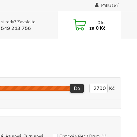
Přihlášení
 si rady? Zavolejte.
0
ks
za
0 Kč
 549 213 756
Do
Kč
á, Azurová, Purpurová,
Optický válec / Drum
(1)