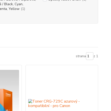
á / Black, Cyan,
enta, Yellow
(1)
strana
z 1