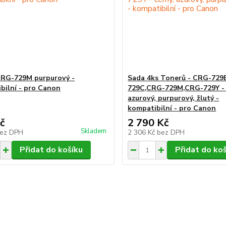
RG-729M purpurový -
Sada 4ks Tonerů - CRG-729
bilní - pro Canon
729C,CRG-729M,CRG-729Y - 
azurový, purpurový, žlutý -
kompatibilní - pro Canon
č
2 790 Kč
Skladem
ez DPH
2 306 Kč
bez DPH
Přidat do košíku
Přidat do ko