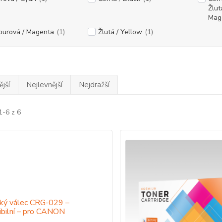
Žlut
Mag
purová / Magenta
(1)
Žlutá / Yellow
(1)
jší
Nejlevnější
Nejdražší
1-6 z 6