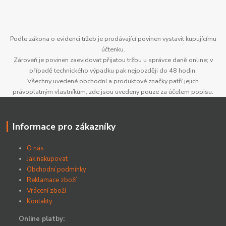
Podle zákona o evidenci tržeb je prodávající povinen vystavit kupujícímu
účtenku.
Zároveň je povinen zaevidovat přijatou tržbu u správce daně online; v
případě technického výpadku pak nejpozději do 48 hodin.
Všechny uvedené obchodní a produktové značky patří jejich
právoplatným vlastníkům, zde jsou uvedeny pouze za účelem popisu.
Informace pro zákazníky
O nás
Jak nakupovat
Obchodní podmínky
Reklamace zboží
Vrácení zboží
Kontakty
Online platby: