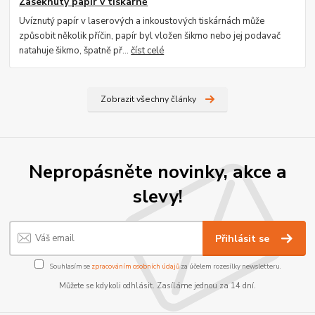
Zaseknutý papír v tiskárně
Uvíznutý papír v laserových a inkoustových tiskárnách může
způsobit několik příčin, papír byl vložen šikmo nebo jej podavač
natahuje šikmo, špatně př...
číst celé
Zobrazit všechny články
Nepropásněte novinky, akce a
slevy!
Přihlásit se
Souhlasím se
zpracováním osobních údajů
za účelem rozesílky newsletteru.
Můžete se kdykoli odhlásit. Zasíláme jednou za 14 dní.