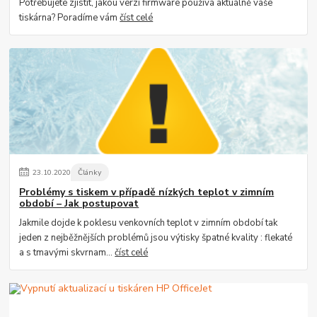
Potřebujete zjistit, jakou verzi firmware používá aktuálně vaše
tiskárna? Poradíme vám
číst celé
23
.
10
.
2020
Články
Problémy s tiskem v případě nízkých teplot v zimním
období – Jak postupovat
Jakmile dojde k poklesu venkovních teplot v zimním období tak
jeden z nejběžnějších problémů jsou výtisky špatné kvality : flekaté
a s tmavými skvrnam...
číst celé