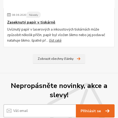
08
.
06
.
2020
Návody
Zaseknutý papír v tiskárně
Uvíznutý papír v laserových a inkoustových tiskárnách může
způsobit několik příčin, papír byl vložen šikmo nebo jej podavač
natahuje šikmo, špatně př...
číst celé
Zobrazit všechny články
Nepropásněte novinky, akce a
slevy!
Přihlásit se