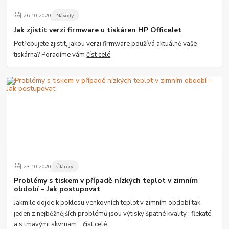
26
.
10
.
2020
Návody
Jak zjistit verzi firmware u tiskáren HP OfficeJet
Potřebujete zjistit, jakou verzi firmware používá aktuálně vaše
tiskárna? Poradíme vám
číst celé
23
.
10
.
2020
Články
Problémy s tiskem v případě nízkých teplot v zimním
období – Jak postupovat
Jakmile dojde k poklesu venkovních teplot v zimním období tak
jeden z nejběžnějších problémů jsou výtisky špatné kvality : flekaté
a s tmavými skvrnam...
číst celé