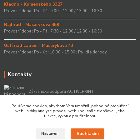
Kladno - Komenského 3327
Provozní doba : Po - Pá : 9:00 - 12:00 / 13:00 - 16:30
Rajhrad - Masarykova 459
Provozní doba : Po - Pá : 7:30 - 12:00 / 12:30 - 16:30
Ústí nad Labem - Masarykova 43
Provozní doba : Po - Čt : 10:00 - 15.00 ; Pá : dle dohody
Kontakty
Zákaznická podpora ACTIVEPRINT
+420 549 213 756
Používáme cookies, abychom Vám umožnili pohodlné prohlížení
webu a díky analýze provozu webu neustále zlepšovali jeho
info@activeprint.cz
funkce, výkon a použitelnost.
Souhlasím
Nastavení