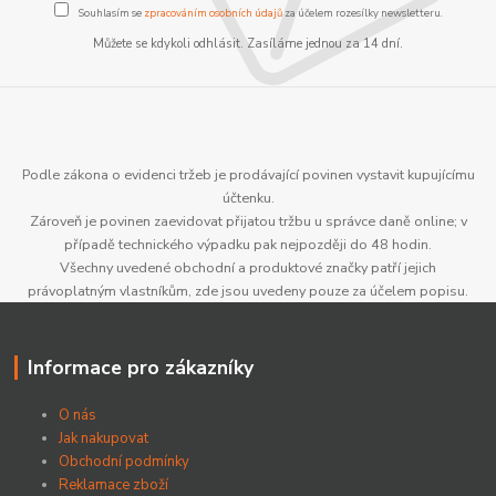
Souhlasím se
zpracováním osobních údajů
za účelem rozesílky newsletteru.
Můžete se kdykoli odhlásit. Zasíláme jednou za 14 dní.
Podle zákona o evidenci tržeb je prodávající povinen vystavit kupujícímu
účtenku.
Zároveň je povinen zaevidovat přijatou tržbu u správce daně online; v
případě technického výpadku pak nejpozději do 48 hodin.
Všechny uvedené obchodní a produktové značky patří jejich
právoplatným vlastníkům, zde jsou uvedeny pouze za účelem popisu.
Informace pro zákazníky
O nás
Jak nakupovat
Obchodní podmínky
Reklamace zboží