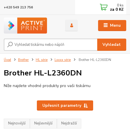
0
ks
+420 549 213 756
za
0 Kč
Menu
Vyhledat
Úvod
Brother
HL série
Lxxxx série
Brother HL-L2360DN
Brother HL-L2360DN
Níže najdete vhodné produkty pro vaši tiskárnu
Upřesnit parametry
Nejnovější
Nejlevnější
Nejdražší