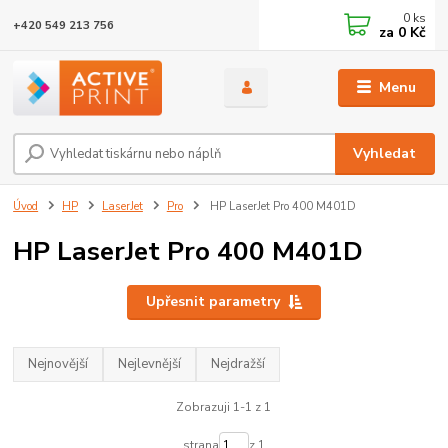
0
ks
+420 549 213 756
za
0 Kč
Menu
Vyhledat
Úvod
HP
LaserJet
Pro
HP LaserJet Pro 400 M401D
HP LaserJet Pro 400 M401D
Upřesnit parametry
Nejnovější
Nejlevnější
Nejdražší
Zobrazuji 1-1 z 1
strana
z 1