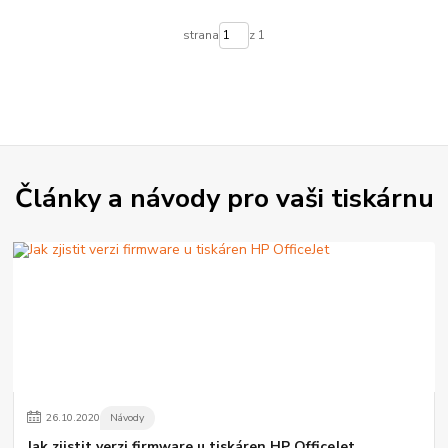
strana
z 1
Články a návody pro vaši tiskárnu
26
.
10
.
2020
Návody
Jak zjistit verzi firmware u tiskáren HP OfficeJet