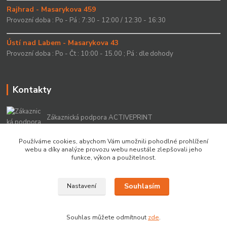
Rajhrad - Masarykova 459
Provozní doba : Po - Pá : 7:30 - 12:00 / 12:30 - 16:30
Ústí nad Labem - Masarykova 43
Provozní doba : Po - Čt : 10:00 - 15.00 ; Pá : dle dohody
Kontakty
Zákaznická podpora ACTIVEPRINT
+420 549 213 756
Používáme cookies, abychom Vám umožnili pohodlné prohlížení
webu a díky analýze provozu webu neustále zlepšovali jeho
info@activeprint.cz
funkce, výkon a použitelnost.
Souhlasím
Nastavení
Copyright 2022 © ActivePrint s.r.o.
Souhlas můžete odmítnout
zde
.
Vytvořeno na
Eshop-rychle.cz