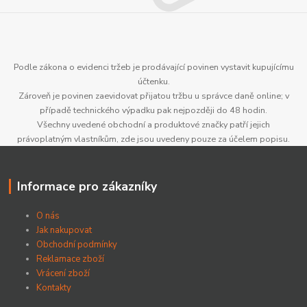
Podle zákona o evidenci tržeb je prodávající povinen vystavit kupujícímu
účtenku.
Zároveň je povinen zaevidovat přijatou tržbu u správce daně online; v
případě technického výpadku pak nejpozději do 48 hodin.
Všechny uvedené obchodní a produktové značky patří jejich
právoplatným vlastníkům, zde jsou uvedeny pouze za účelem popisu.
Informace pro zákazníky
O nás
Jak nakupovat
Obchodní podmínky
Reklamace zboží
Vrácení zboží
Kontakty