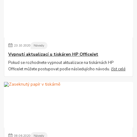
23
.
10
.
2020
Návody
Vypnutí aktualizací u tiskáren HP OfficeJet
Pokud se rozhodnete vypnout aktualizace na tiskárnách HP
OfficeJet můžete postupovat podle následujícího návodu.
číst celé
08
.
06
.
2020
Návody