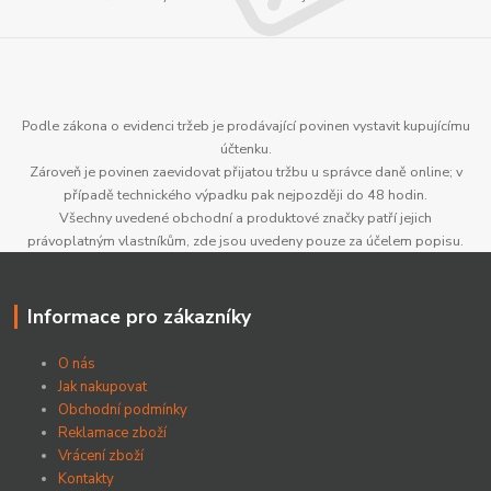
Podle zákona o evidenci tržeb je prodávající povinen vystavit kupujícímu
účtenku.
Zároveň je povinen zaevidovat přijatou tržbu u správce daně online; v
případě technického výpadku pak nejpozději do 48 hodin.
Všechny uvedené obchodní a produktové značky patří jejich
právoplatným vlastníkům, zde jsou uvedeny pouze za účelem popisu.
Informace pro zákazníky
O nás
Jak nakupovat
Obchodní podmínky
Reklamace zboží
Vrácení zboží
Kontakty