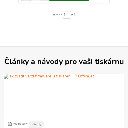
strana
z 1
Články a návody pro vaši tiskárnu
26
.
10
.
2020
Návody