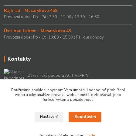
Rajhrad - Masarykova 459
Provozní doba : Po - Pá : 7:30 - 12:00 / 12:30 - 16:30
Ústí nad Labem - Masarykova 43
Provozní doba : Po - Čt : 10:00 - 15.00 ; Pá : dle dohody
Kontakty
Zákaznická podpora ACTIVEPRINT
+420 549 213 756
Používáme cookies, abychom Vám umožnili pohodlné prohlížení
webu a díky analýze provozu webu neustále zlepšovali jeho
info@activeprint.cz
funkce, výkon a použitelnost.
Souhlasím
Nastavení
Copyright 2022 © ActivePrint s.r.o.
Souhlas můžete odmítnout
zde
.