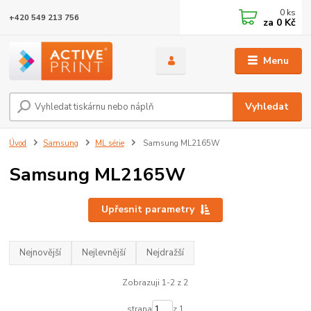
0
ks
+420 549 213 756
za
0 Kč
Menu
Vyhledat
Úvod
Samsung
ML série
Samsung ML2165W
Samsung ML2165W
Upřesnit parametry
Nejnovější
Nejlevnější
Nejdražší
Zobrazuji 1-2 z 2
strana
z 1