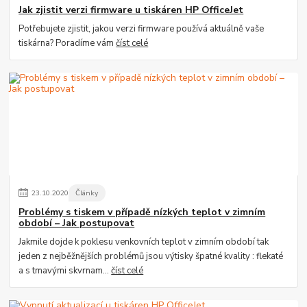
Jak zjistit verzi firmware u tiskáren HP OfficeJet
Potřebujete zjistit, jakou verzi firmware používá aktuálně vaše
tiskárna? Poradíme vám
číst celé
23
.
10
.
2020
Články
Problémy s tiskem v případě nízkých teplot v zimním
období – Jak postupovat
Jakmile dojde k poklesu venkovních teplot v zimním období tak
jeden z nejběžnějších problémů jsou výtisky špatné kvality : flekaté
a s tmavými skvrnam...
číst celé