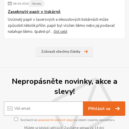
08
.
06
.
2020
Návody
Zaseknutý papír v tiskárně
Uvíznutý papír v laserových a inkoustových tiskárnách může
způsobit několik příčin, papír byl vložen šikmo nebo jej podavač
natahuje šikmo, špatně př...
číst celé
Zobrazit všechny články
Nepropásněte novinky, akce a
slevy!
Přihlásit se
Souhlasím se
zpracováním osobních údajů
za účelem rozesílky newsletteru.
Můžete se kdykoli odhlásit. Zasíláme jednou za 14 dní.