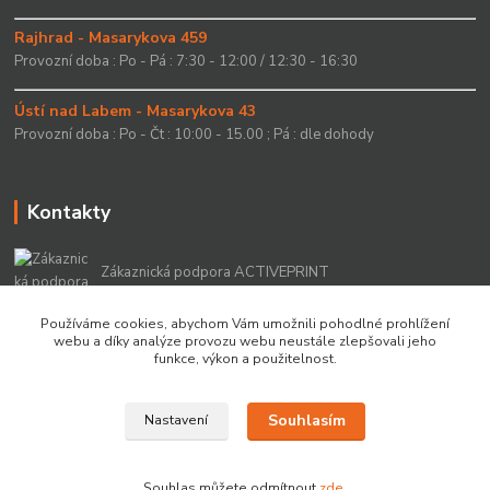
Rajhrad - Masarykova 459
Provozní doba : Po - Pá : 7:30 - 12:00 / 12:30 - 16:30
Ústí nad Labem - Masarykova 43
Provozní doba : Po - Čt : 10:00 - 15.00 ; Pá : dle dohody
Kontakty
Zákaznická podpora ACTIVEPRINT
+420 549 213 756
Používáme cookies, abychom Vám umožnili pohodlné prohlížení
webu a díky analýze provozu webu neustále zlepšovali jeho
info@activeprint.cz
funkce, výkon a použitelnost.
Souhlasím
Nastavení
Copyright 2022 © ActivePrint s.r.o.
Souhlas můžete odmítnout
zde
.