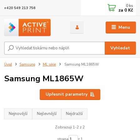
0
ks
+420 549 213 756
za
0 Kč
Menu
Vyhledat
Úvod
Samsung
ML série
Samsung ML1865W
Samsung ML1865W
Upřesnit parametry
Nejnovější
Nejlevnější
Nejdražší
Zobrazuji 1-2 z 2
strana
z 1