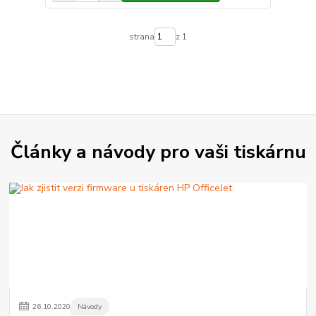
strana
z 1
Články a návody pro vaši tiskárnu
26
.
10
.
2020
Návody