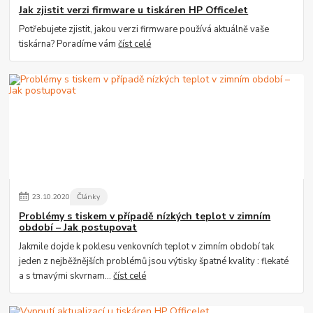
Jak zjistit verzi firmware u tiskáren HP OfficeJet
Potřebujete zjistit, jakou verzi firmware používá aktuálně vaše
tiskárna? Poradíme vám
číst celé
23
.
10
.
2020
Články
Problémy s tiskem v případě nízkých teplot v zimním
období – Jak postupovat
Jakmile dojde k poklesu venkovních teplot v zimním období tak
jeden z nejběžnějších problémů jsou výtisky špatné kvality : flekaté
a s tmavými skvrnam...
číst celé