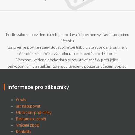
Podle zákona o evidenci tržeb je prodávající povinen vystavit kupujícímu
účtenku.
Zároveň je povinen zaevidovat přijatou tržbu u správce daně online; v
případě technického výpadku pak nejpozději do 48 hodin.
Všechny uvedené obchodní a produktové značky patří jejich
právoplatným vlastníkům, zde jsou uvedeny pouze za účelem popisu.
Informace pro zákazníky
O nás
Jak nakupovat
Obchodní podmínky
Reklamace zboží
Vrácení zboží
Kontakty