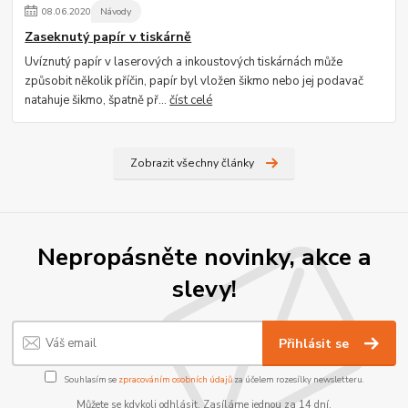
08
.
06
.
2020
Návody
Zaseknutý papír v tiskárně
Uvíznutý papír v laserových a inkoustových tiskárnách může
způsobit několik příčin, papír byl vložen šikmo nebo jej podavač
natahuje šikmo, špatně př...
číst celé
Zobrazit všechny články
Nepropásněte novinky, akce a
slevy!
Přihlásit se
Souhlasím se
zpracováním osobních údajů
za účelem rozesílky newsletteru.
Můžete se kdykoli odhlásit. Zasíláme jednou za 14 dní.