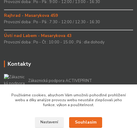
Provozní doba : Po - Pá : 9:00 - 12:00 / 13:00 - 16:30
Rajhrad - Masarykova 459
Provozní doba : Po - Pá : 7:30 - 12:00 / 12:30 - 16:30
Ústí nad Labem - Masarykova 43
Provozní doba : Po - Čt : 10:00 - 15.00 ; Pá : dle dohody
Kontakty
Zákaznická podpora ACTIVEPRINT
+420 549 213 756
Používáme cookies, abychom Vám umožnili pohodlné prohlížení
webu a díky analýze provozu webu neustále zlepšovali jeho
info@activeprint.cz
funkce, výkon a použitelnost.
Souhlasím
Nastavení