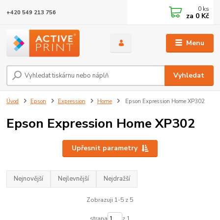
0
ks
+420 549 213 756
za
0 Kč
Menu
Vyhledat
Úvod
Epson
Expression
Home
Epson Expression Home XP302
Epson Expression Home XP302
Upřesnit parametry
Nejnovější
Nejlevnější
Nejdražší
Zobrazuji 1-5 z 5
strana
z 1