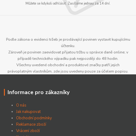
Můžete se kdykoli odhlásit. Zasíláme jednou za 14 dní.
Podle zákona o evidenci tržeb je prodávající povinen vystavit kupujícímu
účtenku.
Zároveň je povinen zaevidovat přijatou tržbu u správce daně online; v
případě technického výpadku pak nejpozději do 48 hodin.
Všechny uvedené obchodní a produktové značky patří jejich
právoplatným vlastníkům, zde jsou uvedeny pouze za účelem popisu.
Informace pro zákazníky
O nás
Jak nakupovat
Obchodní podmínky
Reklamace zboží
Vrácení zboží