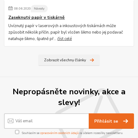
08
.
06
.
2020
Návody
Zaseknutý papír v tiskárně
Uvíznutý papír v laserových a inkoustových tiskárnách může
způsobit několik příčin, papír byl vložen šikmo nebo jej podavač
natahuje šikmo, špatně př...
číst celé
Zobrazit všechny články
Nepropásněte novinky, akce a
slevy!
Přihlásit se
Souhlasím se
zpracováním osobních údajů
za účelem rozesílky newsletteru.