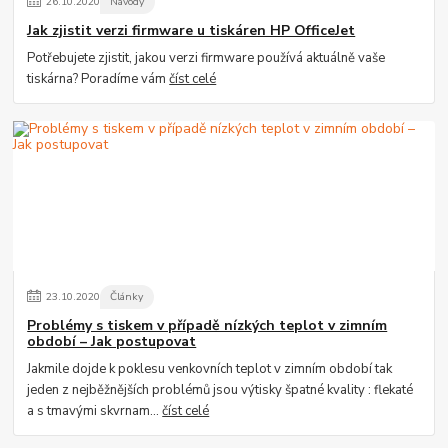
26
.
10
.
2020
Návody
Jak zjistit verzi firmware u tiskáren HP OfficeJet
Potřebujete zjistit, jakou verzi firmware používá aktuálně vaše
tiskárna? Poradíme vám
číst celé
23
.
10
.
2020
Články
Problémy s tiskem v případě nízkých teplot v zimním
období – Jak postupovat
Jakmile dojde k poklesu venkovních teplot v zimním období tak
jeden z nejběžnějších problémů jsou výtisky špatné kvality : flekaté
a s tmavými skvrnam...
číst celé