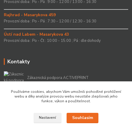
Provozní doba : Po - Pá : 9:00 - 12:00 / 13:00 - 16:30
Rajhrad - Masarykova 459
Provozní doba : Po - Pá : 7:30 - 12:00 / 12:30 - 16:30
Ústí nad Labem - Masarykova 43
Provozní doba : Po - Čt : 10:00 - 15.00 ; Pá : dle dohody
Kontakty
Zákaznická podpora ACTIVEPRINT
+420 549 213 756
Používáme cookies, abychom Vám umožnili pohodlné prohlížení
webu a díky analýze provozu webu neustále zlepšovali jeho
info@activeprint.cz
funkce, výkon a použitelnost.
Souhlasím
Nastavení