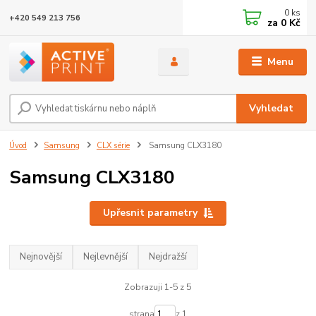
0
ks
+420 549 213 756
za
0 Kč
Menu
Vyhledat
Úvod
Samsung
CLX série
Samsung CLX3180
Samsung CLX3180
Upřesnit parametry
Nejnovější
Nejlevnější
Nejdražší
Zobrazuji 1-5 z 5
strana
z 1