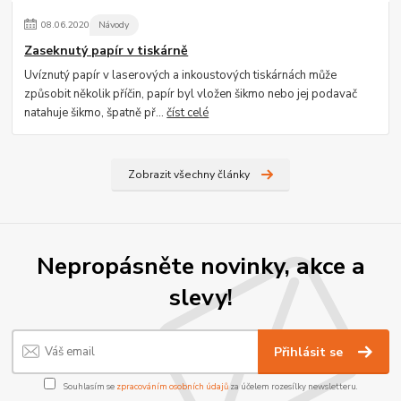
08
.
06
.
2020
Návody
Zaseknutý papír v tiskárně
Uvíznutý papír v laserových a inkoustových tiskárnách může
způsobit několik příčin, papír byl vložen šikmo nebo jej podavač
natahuje šikmo, špatně př...
číst celé
Zobrazit všechny články
Nepropásněte novinky, akce a
slevy!
Přihlásit se
Souhlasím se
zpracováním osobních údajů
za účelem rozesílky newsletteru.