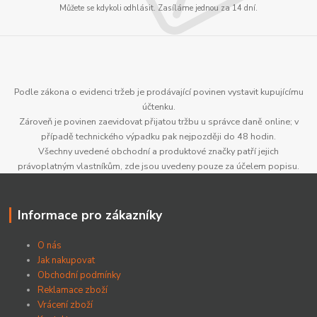
Můžete se kdykoli odhlásit. Zasíláme jednou za 14 dní.
Podle zákona o evidenci tržeb je prodávající povinen vystavit kupujícímu
účtenku.
Zároveň je povinen zaevidovat přijatou tržbu u správce daně online; v
případě technického výpadku pak nejpozději do 48 hodin.
Všechny uvedené obchodní a produktové značky patří jejich
právoplatným vlastníkům, zde jsou uvedeny pouze za účelem popisu.
Informace pro zákazníky
O nás
Jak nakupovat
Obchodní podmínky
Reklamace zboží
Vrácení zboží