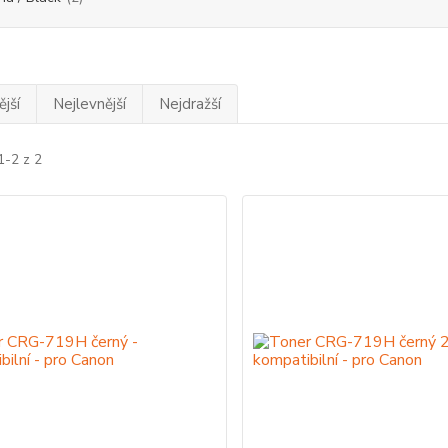
jší
Nejlevnější
Nejdražší
1-2 z 2