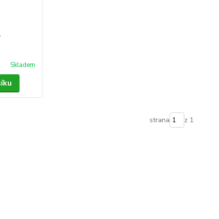
-
Skladem
šíku
strana
z 1