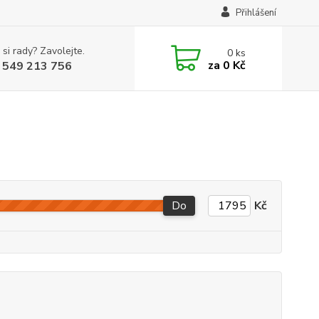
Přihlášení
 si rady? Zavolejte.
0
ks
za
0 Kč
 549 213 756
Do
Kč