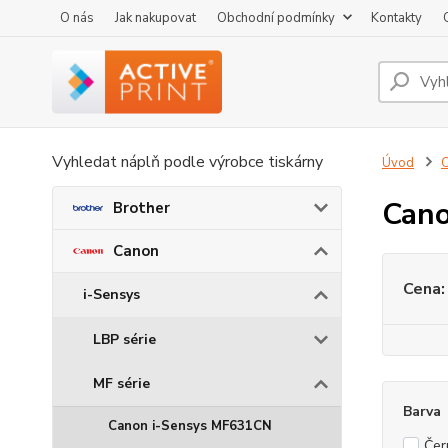
O nás
Jak nakupovat
Obchodní podmínky
Kontakty
Vyhledat náplň podle výrobce tiskárny
Úvod
Cano
Brother
Canon
Cena:
i-Sensys
LBP série
MF série
Barva
Canon i-Sensys MF631CN
Čer