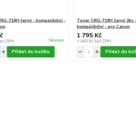
RG-719H černý - kompatibilní -
Toner CRG-719H černý 2ks 
non
kompatibilní - pro Canon
č
1 795 Kč
Skladem
ez DPH
1 483 Kč
bez DPH
Přidat do košíku
Přidat do ko