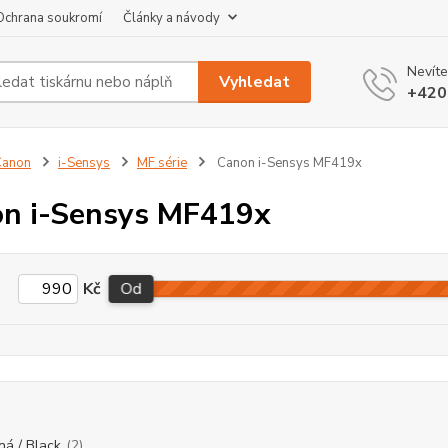
Ochrana soukromí
Články a návody
Nevíte
Vyhledat
+420
Canon
i-Sensys
MF série
Canon i-Sensys MF419x
n i-Sensys MF419x
Kč
Od
ná / Black
(2)