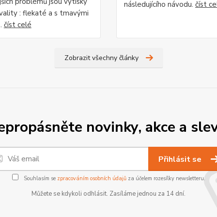
jších problémů jsou výtisky
následujícího návodu.
číst ce
ality : flekaté a s tmavými
..
číst celé
Zobrazit všechny články
epropásněte novinky, akce a slev
Přihlásit se
Souhlasím se
zpracováním osobních údajů
za účelem rozesílky newsletteru.
Můžete se kdykoli odhlásit. Zasíláme jednou za 14 dní.