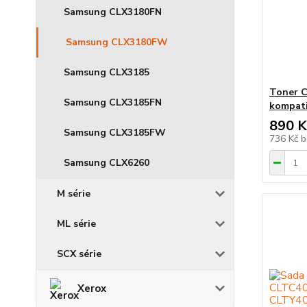
Samsung CLX3180FN
Samsung CLX3180FW
Samsung CLX3185
Toner C
Samsung CLX3185FN
kompati
890 K
Samsung CLX3185FW
736 Kč
b
Samsung CLX6260
M série
ML série
SCX série
Xerox