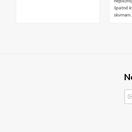
nejběžně
špatné kv
skvrnam.
N