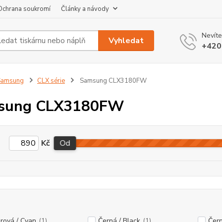
Ochrana soukromí
Články a návody
Nevíte
Vyhledat
+420
Samsung
CLX série
Samsung CLX3180FW
sung CLX3180FW
Kč
Od
rová / Cyan
(1)
Černá / Black
(1)
Čern