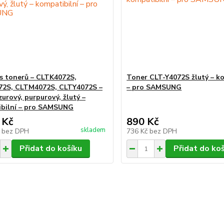
s tonerů – CLTK4072S,
Toner CLT-Y4072S žlutý – k
72S, CLTM4072S, CLTY4072S –
– pro SAMSUNG
zurový, purpurový, žlutý –
bilní – pro SAMSUNG
 Kč
890 Kč
skladem
č
bez DPH
736 Kč
bez DPH
Přidat do košíku
Přidat do ko