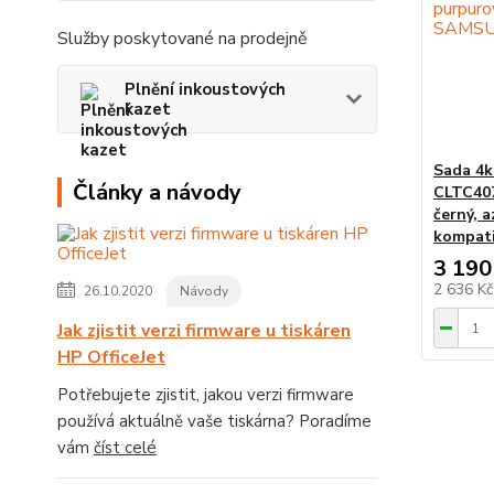
Služby poskytované na prodejně
Plnění inkoustových
kazet
Sada 4k
Články a návody
CLTC40
černý, a
kompati
3 190
2 636 K
26.10.2020
Návody
Jak zjistit verzi firmware u tiskáren
HP OfficeJet
Potřebujete zjistit, jakou verzi firmware
používá aktuálně vaše tiskárna? Poradíme
vám
číst celé