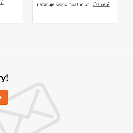
lé
natahuje šikmo, špatně př...
číst celé
y!