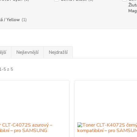
Žlut
Mag
tá / Yellow
(1)
jší
Nejlevnější
Nejdražší
1-5 z 5