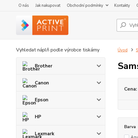
O nás
Jak nakupovat
Obchodní podmínky
Kontakty
Vyhledat náplň podle výrobce tiskárny
Úvod
Sam
Brother
Canon
Cena:
Epson
HP
Barva
Lexmark
Azu