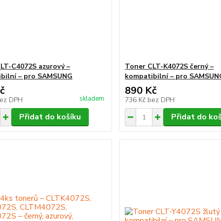
LT-C4072S azurový –
Toner CLT-K4072S černý –
bilní – pro SAMSUNG
kompatibilní – pro SAMSUN
č
890 Kč
skladem
ez DPH
736 Kč
bez DPH
Přidat do košíku
Přidat do ko