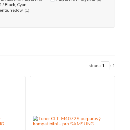
á / Black, Cyan,
enta, Yellow
(1)
strana
z 1