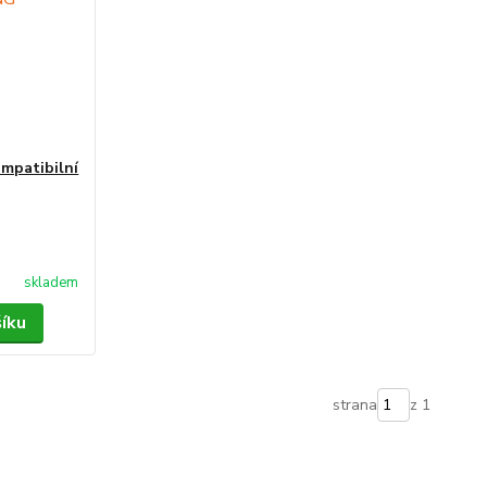
ompatibilní
skladem
šíku
strana
z 1