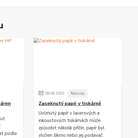
u
08
.
06
.
2020
Návody
káren
Zaseknutý papír v tiskárně
Uvíznutý papír v laserových a
out
inkoustových tiskárnách může
P
způsobit několik příčin, papír byl
at podle
vložen šikmo nebo jej podavač