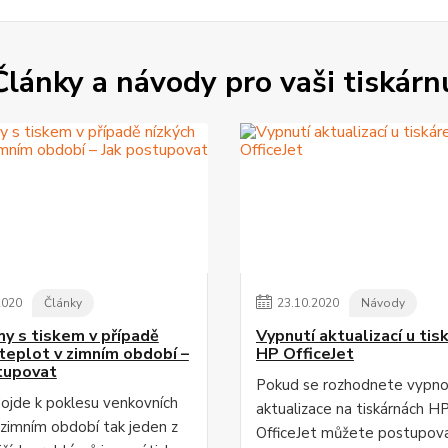
Články a návody pro vaši tiskárn
2020
Články
23
.
10
.
2020
Návody
y s tiskem v případě
Vypnutí aktualizací u tis
 teplot v zimním období –
HP OfficeJet
tupovat
Pokud se rozhodnete vypn
dojde k poklesu venkovních
aktualizace na tiskárnách H
 zimním období tak jeden z
OfficeJet můžete postupov