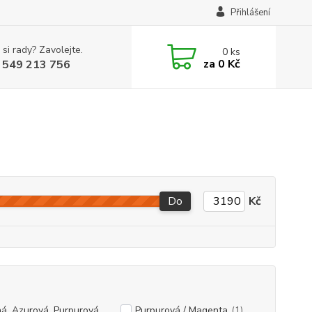
Přihlášení
 si rady? Zavolejte.
0
ks
za
0 Kč
 549 213 756
Do
Kč
á, Azurová, Purpurová,
Purpurová / Magenta
(1)