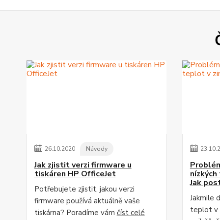
26
.
10
.
2020
Návody
23
.
10
.
Jak zjistit verzi firmware u
Problém
tiskáren HP OfficeJet
nízkých
Jak pos
Potřebujete zjistit, jakou verzi
Jakmile 
firmware používá aktuálně vaše
teplot v
tiskárna? Poradíme vám
číst celé