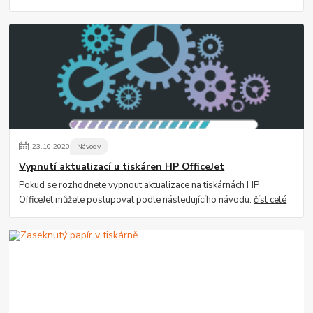
23
.
10
.
2020
Návody
Vypnutí aktualizací u tiskáren HP OfficeJet
Pokud se rozhodnete vypnout aktualizace na tiskárnách HP
OfficeJet můžete postupovat podle následujícího návodu.
číst celé