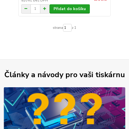
810 Kč
bez DPH
Přidat do košíku
strana
z 1
Články a návody pro vaši tiskárnu