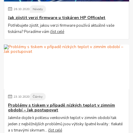
26
.
10
.
2020
Návody
Jak zjistit verzi firmware u tiskáren HP OfficeJet
Potřebujete zjistit, jakou verzi firmware používá aktuálně vaše
tiskárna? Poradíme vám
číst celé
23
.
10
.
2020
Články
Problémy s tiskem v případě nízkých teplot v zimním
období – Jak postupovat
Jakmile dojde k poklesu venkovních teplot v zimním období tak
jeden z nejběžnějších problémů jsou výtisky špatné kvality : flekaté
a s tmavými skvrnam...
číst celé