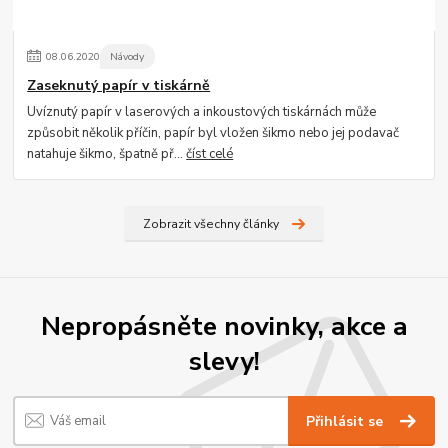
08
.
06
.
2020
Návody
Zaseknutý papír v tiskárně
Uvíznutý papír v laserových a inkoustových tiskárnách může
způsobit několik příčin, papír byl vložen šikmo nebo jej podavač
natahuje šikmo, špatně př...
číst celé
Zobrazit všechny články
Nepropásněte novinky, akce a
slevy!
Přihlásit se