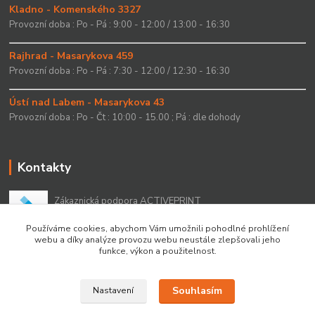
Kladno - Komenského 3327
Provozní doba : Po - Pá : 9:00 - 12:00 / 13:00 - 16:30
Rajhrad - Masarykova 459
Provozní doba : Po - Pá : 7:30 - 12:00 / 12:30 - 16:30
Ústí nad Labem - Masarykova 43
Provozní doba : Po - Čt : 10:00 - 15.00 ; Pá : dle dohody
Kontakty
Zákaznická podpora ACTIVEPRINT
+420 549 213 756
Používáme cookies, abychom Vám umožnili pohodlné prohlížení
webu a díky analýze provozu webu neustále zlepšovali jeho
info@activeprint.cz
funkce, výkon a použitelnost.
Souhlasím
Nastavení