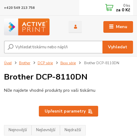
0
ks
+420 549 213 756
za
0 Kč
Menu
Vyhledat
Úvod
Brother
DCP série
8xxx série
Brother DCP-8110DN
Brother DCP-8110DN
Níže najdete vhodné produkty pro vaši tiskárnu
Upřesnit parametry
Nejnovější
Nejlevnější
Nejdražší