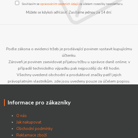
Souhlasím se
zpracováním osobních údajů
za účelem rozesílky newsletteru.
Můžete se kdykoli odhlásit. Zasíláme jednou za 14 dní.
Podle zákona o evidenci tržeb je prodávající povinen vystavit kupujícímu
účtenku.
Zároveň je povinen zaevidovat přijatou tržbu u správce daně online; v
případě technického výpadku pak nejpozději do 48 hodin.
Všechny uvedené obchodní a produktové značky patří jejich
právoplatným vlastníkům, zde jsou uvedeny pouze za účelem popisu.
Informace pro zákazníky
O nás
Jak nakupovat
Obchodní podmínky
Reklamace zboží