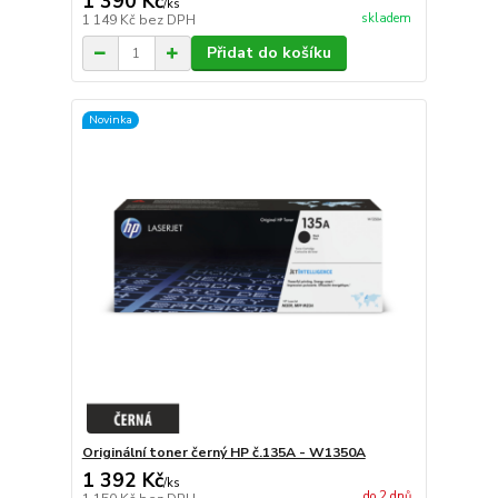
1 390 Kč
/
ks
skladem
1 149 Kč
bez DPH
Přidat do košíku
Novinka
Originální toner černý HP č.135A - W1350A
1 392 Kč
/
ks
do 2 dnů