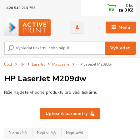
0
ks
+420 549 213 756
za
0 Kč
Menu
Vyhledat
Úvod
HP
LaserJet
Mxxx série
HP LaserJet M209dw
HP LaserJet M209dw
Níže najdete vhodné produkty pro vaši tiskárnu
Upřesnit parametry
Nejnovější
Nejlevnější
Nejdražší