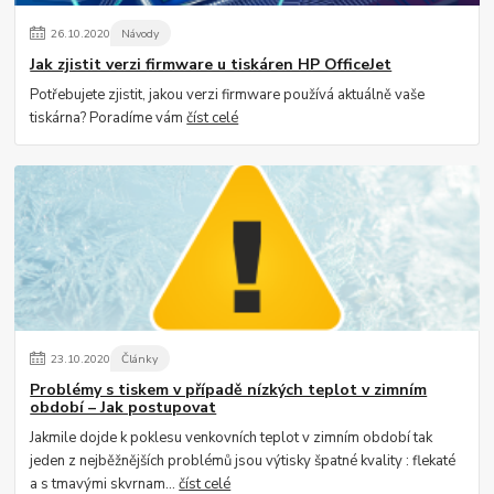
26
.
10
.
2020
Návody
Jak zjistit verzi firmware u tiskáren HP OfficeJet
Potřebujete zjistit, jakou verzi firmware používá aktuálně vaše
tiskárna? Poradíme vám
číst celé
23
.
10
.
2020
Články
Problémy s tiskem v případě nízkých teplot v zimním
období – Jak postupovat
Jakmile dojde k poklesu venkovních teplot v zimním období tak
jeden z nejběžnějších problémů jsou výtisky špatné kvality : flekaté
a s tmavými skvrnam...
číst celé