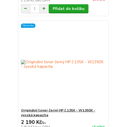
1 150 Kč
bez DPH
Přidat do košíku
Novinka
Originální toner černý HP č.135X - W1350X -
vysoká kapacita
2 190 Kč
/
ks
skladem