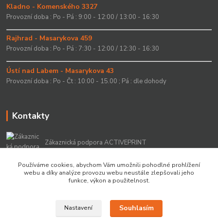
Kladno - Komenského 3327
Provozní doba : Po - Pá : 9:00 - 12:00 / 13:00 - 16:30
Rajhrad - Masarykova 459
Provozní doba : Po - Pá : 7:30 - 12:00 / 12:30 - 16:30
Ústí nad Labem - Masarykova 43
Provozní doba : Po - Čt : 10:00 - 15.00 ; Pá : dle dohody
Kontakty
Zákaznická podpora ACTIVEPRINT
+420 549 213 756
Používáme cookies, abychom Vám umožnili pohodlné prohlížení
webu a díky analýze provozu webu neustále zlepšovali jeho
info@activeprint.cz
funkce, výkon a použitelnost.
Souhlasím
Nastavení