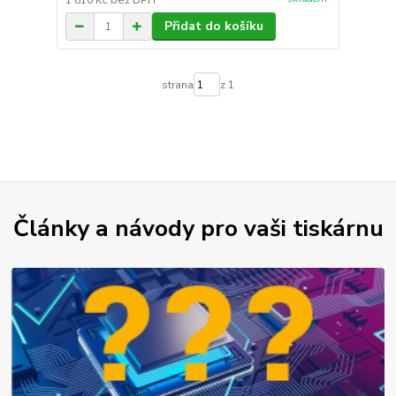
1 810 Kč
bez DPH
Přidat do košíku
strana
z 1
Články a návody pro vaši tiskárnu