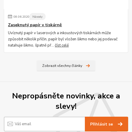
08
.
06
.
2020
Návody
Zaseknutý papír v tiskárně
Uvíznutý papír v laserových a inkoustových tiskárnách může
způsobit několik příčin, papír byl vložen šikmo nebo jej podavač
natahuje šikmo, špatně př...
číst celé
Zobrazit všechny články
Nepropásněte novinky, akce a
slevy!
Přihlásit se