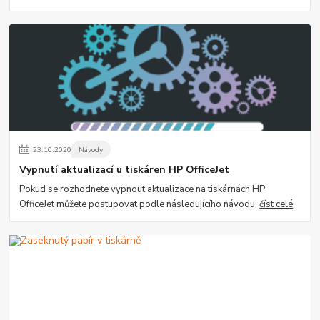
23
.
10
.
2020
Návody
Vypnutí aktualizací u tiskáren HP OfficeJet
Pokud se rozhodnete vypnout aktualizace na tiskárnách HP
OfficeJet můžete postupovat podle následujícího návodu.
číst celé