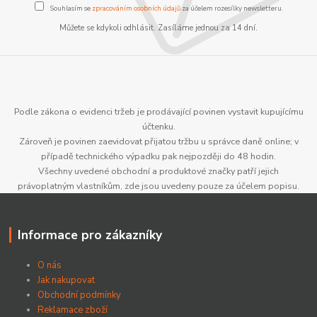
Souhlasím se
zpracováním osobních údajů
za účelem rozesílky newsletteru.
Můžete se kdykoli odhlásit. Zasíláme jednou za 14 dní.
Podle zákona o evidenci tržeb je prodávající povinen vystavit kupujícímu
účtenku.
Zároveň je povinen zaevidovat přijatou tržbu u správce daně online; v
případě technického výpadku pak nejpozději do 48 hodin.
Všechny uvedené obchodní a produktové značky patří jejich
právoplatným vlastníkům, zde jsou uvedeny pouze za účelem popisu.
Informace pro zákazníky
O nás
Jak nakupovat
Obchodní podmínky
Reklamace zboží