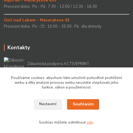
Rajhrad - Masarykova 459
Provozní doba : Po - Pá : 7:30 - 12:00 / 12:30 - 16:30
Ústí nad Labem - Masarykova 43
Provozní doba : Po - Čt : 10:00 - 15.00 ; Pá : dle dohody
Kontakty
Zákaznická podpora ACTIVEPRINT
+420 549 213 756
Používáme cookies, abychom Vám umožnili pohodlné prohlížení
webu a díky analýze provozu webu neustále zlepšovali jeho
info@activeprint.cz
funkce, výkon a použitelnost.
Souhlasím
Nastavení
Copyright 2022 © ActivePrint s.r.o.
Souhlas můžete odmítnout
zde
.
Vytvořeno na
Eshop-rychle.cz