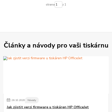
strana
z 1
Články a návody pro vaši tiskárnu
26
.
10
.
2020
Návody
Jak zjistit verzi firmware u tiskáren HP OfficeJet