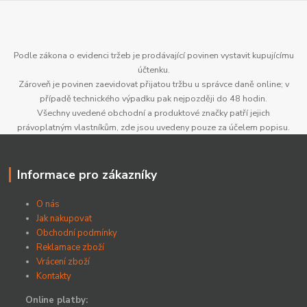
Podle zákona o evidenci tržeb je prodávající povinen vystavit kupujícímu
účtenku.
Zároveň je povinen zaevidovat přijatou tržbu u správce daně online; v
případě technického výpadku pak nejpozději do 48 hodin.
Všechny uvedené obchodní a produktové značky patří jejich
právoplatným vlastníkům, zde jsou uvedeny pouze za účelem popisu.
Informace pro zákazníky
O nás
Jak nakupovat
Obchodní podmínky
Reklamace zboží
Vrácení zboží
Kontakty
Online platby: