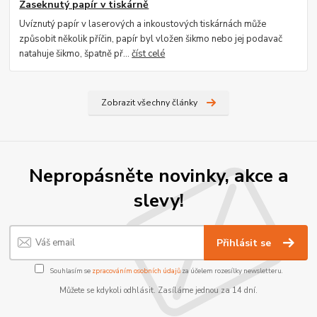
Zaseknutý papír v tiskárně
Uvíznutý papír v laserových a inkoustových tiskárnách může
způsobit několik příčin, papír byl vložen šikmo nebo jej podavač
natahuje šikmo, špatně př...
číst celé
Zobrazit všechny články
Nepropásněte novinky, akce a
slevy!
Přihlásit se
Souhlasím se
zpracováním osobních údajů
za účelem rozesílky newsletteru.
Můžete se kdykoli odhlásit. Zasíláme jednou za 14 dní.