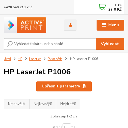
0
ks
+420 549 213 756
za
0 Kč
Menu
Vyhledat
Úvod
HP
LaserJet
Pxxx série
HP LaserJet P1006
HP LaserJet P1006
Upřesnit parametry
Nejnovější
Nejlevnější
Nejdražší
Zobrazuji 1-2 z 2
strana
z 1