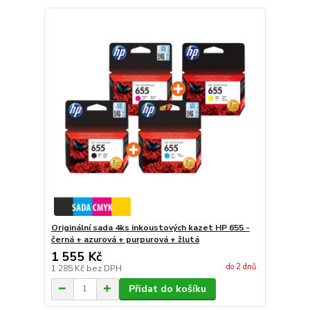
Originální sada 4ks inkoustových kazet HP 655 -
černá + azurová + purpurová + žlutá
1 555 Kč
do 2 dnů
1 285 Kč
bez DPH
Přidat do košíku