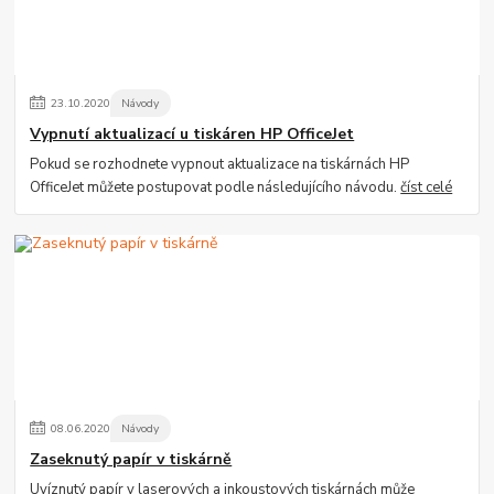
23
.
10
.
2020
Návody
Vypnutí aktualizací u tiskáren HP OfficeJet
Pokud se rozhodnete vypnout aktualizace na tiskárnách HP
OfficeJet můžete postupovat podle následujícího návodu.
číst celé
08
.
06
.
2020
Návody
Zaseknutý papír v tiskárně
Uvíznutý papír v laserových a inkoustových tiskárnách může