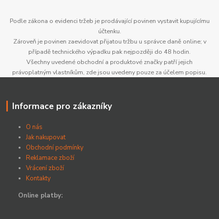
Podle zákona o evidenci tržeb je prodávající povinen vystavit kupujícímu
účtenku.
Zároveň je povinen zaevidovat přijatou tržbu u správce daně online; v
případě technického výpadku pak nejpozději do 48 hodin.
Všechny uvedené obchodní a produktové značky patří jejich
právoplatným vlastníkům, zde jsou uvedeny pouze za účelem popisu.
Informace pro zákazníky
O nás
Jak nakupovat
Obchodní podmínky
Reklamace zboží
Vrácení zboží
Kontakty
Online platby: