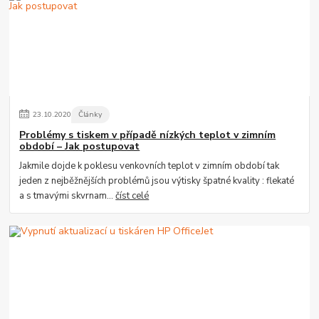
23
.
10
.
2020
Články
Problémy s tiskem v případě nízkých teplot v zimním
období – Jak postupovat
Jakmile dojde k poklesu venkovních teplot v zimním období tak
jeden z nejběžnějších problémů jsou výtisky špatné kvality : flekaté
a s tmavými skvrnam...
číst celé