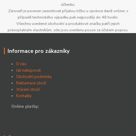
účtenku.
Zároveň je povinen zaevidovat přijatou tržbu u správce daně online; v
případě technického výpadku pak nejpozději do 48 hodin.
Všechny uvedené obchodní a produktové značky patří jejich
právoplatným vlastníkům, zde jsou uvedeny pouze za účelem popisu.
Informace pro zákazníky
O nás
Jak nakupovat
Obchodní podmínky
Reklamace zboží
Vrácení zboží
Kontakty
Online platby: