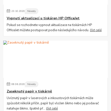
23
.
10
.
2020
Návody
Vypnutí aktualizací u tiskáren HP OfficeJet
Pokud se rozhodnete vypnout aktualizace na tiskárnách HP
OfficeJet můžete postupovat podle následujícího návodu.
číst celé
08
.
06
.
2020
Návody
Zaseknutý papír v tiskárně
Uvíznutý papír v laserových a inkoustových tiskárnách může
způsobit několik příčin, papír byl vložen šikmo nebo jej podavač
natahuje šikmo, špatně př...
číst celé