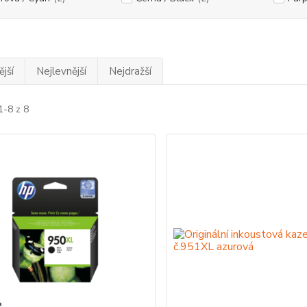
jší
Nejlevnější
Nejdražší
1-8 z 8