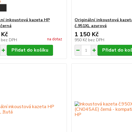
lní inkoustová kazeta HP
Originální inkoustová kaze
 černá
č.951XL azurová
 Kč
1 150 Kč
na dotaz
č
bez DPH
950 Kč
bez DPH
Přidat do košíku
Přidat do ko