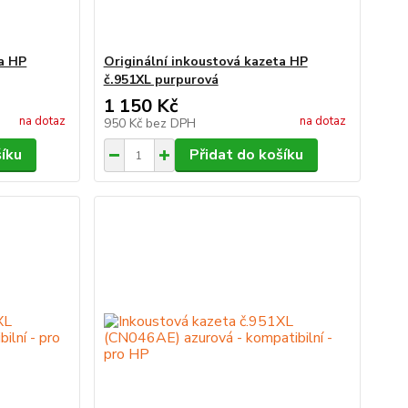
ta HP
Originální inkoustová kazeta HP
č.951XL purpurová
1 150 Kč
na dotaz
na dotaz
950 Kč
bez DPH
šíku
Přidat do košíku