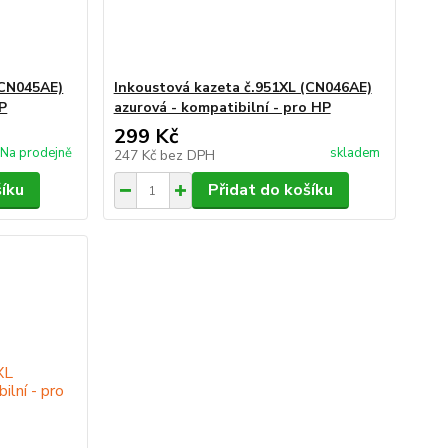
(CN045AE)
Inkoustová kazeta č.951XL (CN046AE)
HP
azurová - kompatibilní - pro HP
299 Kč
Na prodejně
skladem
247 Kč
bez DPH
šíku
Přidat do košíku