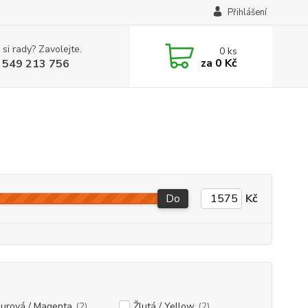
Přihlášení
 si rady? Zavolejte.
0
ks
za
0 Kč
 549 213 756
Do
Kč
urová / Magenta
(2)
Žlutá / Yellow
(2)