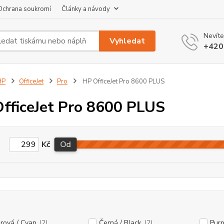
Ochrana soukromí
Články a návody
Nevíte
Vyhledat
+420
HP
OfficeJet
Pro
HP OfficeJet Pro 8600 PLUS
fficeJet Pro 8600 PLUS
Kč
Od
rová / Cyan
(2)
Černá / Black
(2)
Purp