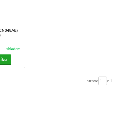
(CN048AE)
P
skladem
šíku
strana
z 1