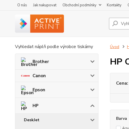
O nás
Jak nakupovat
Obchodní podmínky
Kontakty
Vyhledat náplň podle výrobce tiskárny
Úvod
HP O
Brother
Canon
Cena:
Epson
HP
Barva
DeskJet
Azu