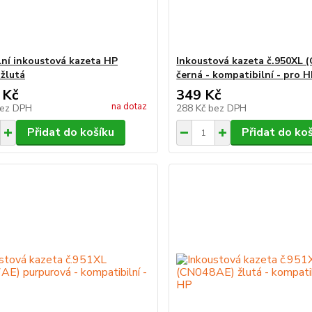
lní inkoustová kazeta HP
Inkoustová kazeta č.950XL 
 žlutá
černá - kompatibilní - pro 
 Kč
349 Kč
na dotaz
ez DPH
288 Kč
bez DPH
Přidat do košíku
Přidat do ko