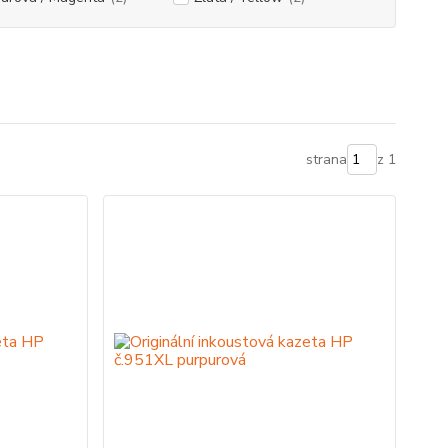
strana
z 1