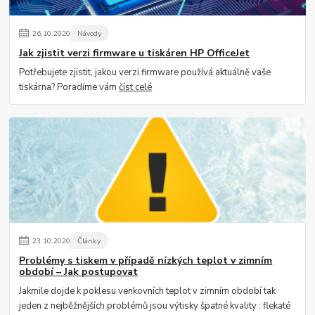
26
.
10
.
2020
Návody
Jak zjistit verzi firmware u tiskáren HP OfficeJet
Potřebujete zjistit, jakou verzi firmware používá aktuálně vaše
tiskárna? Poradíme vám
číst celé
23
.
10
.
2020
Články
Problémy s tiskem v případě nízkých teplot v zimním
období – Jak postupovat
Jakmile dojde k poklesu venkovních teplot v zimním období tak
jeden z nejběžnějších problémů jsou výtisky špatné kvality : flekaté