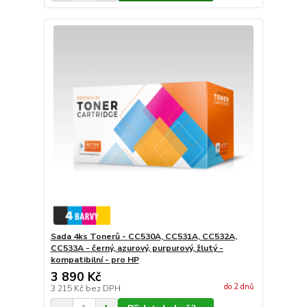
Sada 4ks Tonerů - CC530A, CC531A, CC532A,
CC533A - černý, azurový, purpurový, žlutý -
kompatibilní - pro HP
3 890 Kč
do 2 dnů
3 215 Kč
bez DPH