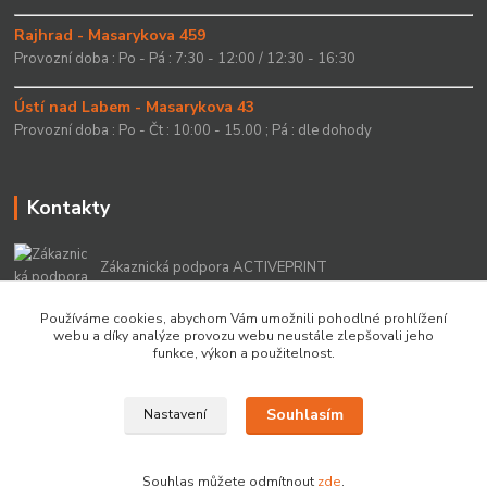
Rajhrad - Masarykova 459
Provozní doba : Po - Pá : 7:30 - 12:00 / 12:30 - 16:30
Ústí nad Labem - Masarykova 43
Provozní doba : Po - Čt : 10:00 - 15.00 ; Pá : dle dohody
Kontakty
Zákaznická podpora ACTIVEPRINT
+420 549 213 756
Používáme cookies, abychom Vám umožnili pohodlné prohlížení
webu a díky analýze provozu webu neustále zlepšovali jeho
info@activeprint.cz
funkce, výkon a použitelnost.
Souhlasím
Nastavení
Copyright 2022 © ActivePrint s.r.o.
Souhlas můžete odmítnout
zde
.