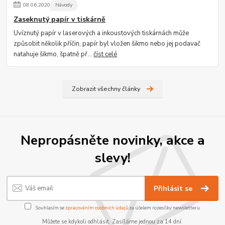
08
.
06
.
2020
Návody
Zaseknutý papír v tiskárně
Uvíznutý papír v laserových a inkoustových tiskárnách může
způsobit několik příčin, papír byl vložen šikmo nebo jej podavač
natahuje šikmo, špatně př...
číst celé
Zobrazit všechny články
Nepropásněte novinky, akce a
slevy!
Přihlásit se
Souhlasím se
zpracováním osobních údajů
za účelem rozesílky newsletteru.
Můžete se kdykoli odhlásit. Zasíláme jednou za 14 dní.