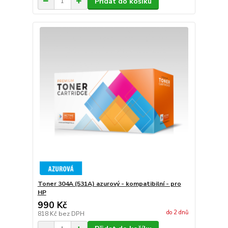
Přidat do košíku
Toner 304A (531A) azurový - kompatibilní - pro
HP
990 Kč
do 2 dnů
818 Kč
bez DPH