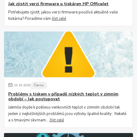
Jak zjistit verzi firmware u tiskáren HP OfficeJet
Potřebujete zjistit, jakou verzi firmware používá aktuálně vaše
tiskárna? Poradíme vám
číst celé
23
.
10
.
2020
Články
Problémy s tiskem v případě nízkých teplot v zimním
období – Jak postupovat
Jakmile dojde k poklesu venkovních teplot v zimním období tak
jeden z nejběžnějších problémů jsou výtisky špatné kvality : flekaté
a s tmavými skvrnam...
číst celé