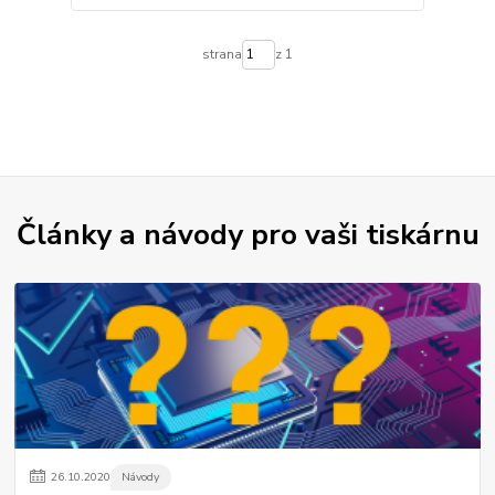
strana
z 1
Články a návody pro vaši tiskárnu
26
.
10
.
2020
Návody