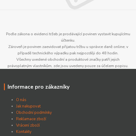
Podle zákona o evidenci tržeb je prodávající povinen vystavit kupujícímu
účtenku.
Zároveň je povinen zaevidovat přijatou tržbu u správce daně online; v
případě technického výpadku pak nejpozději do 48 hodin.
Všechny uvedené obchodní a produktové značky patří jejich
právoplatným vlastníkům, zde jsou uvedeny pouze za účelem popisu.
Informace pro zákazníky
O nás
Jak nakupovat
Obchodní podmínky
Reklamace zboží
Vrácení zboží
Kontakty