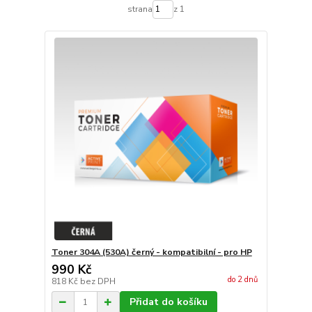
strana
z 1
Toner 304A (530A) černý - kompatibilní - pro HP
990 Kč
do 2 dnů
818 Kč
bez DPH
Přidat do košíku