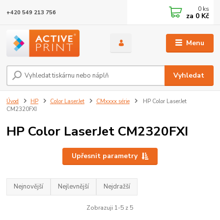
0
ks
+420 549 213 756
za
0 Kč
Menu
Vyhledat
Úvod
HP
Color LaserJet
CMxxxx série
HP Color LaserJet
CM2320FXI
HP Color LaserJet CM2320FXI
Upřesnit parametry
Nejnovější
Nejlevnější
Nejdražší
Zobrazuji 1-5 z 5