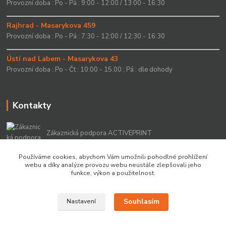
Provozní doba : Po - Pá : 9:00 - 12:00 / 13:00 - 16:30
Rajhrad - Masarykova 459
Provozní doba : Po - Pá : 7:30 - 12:00 / 12:30 - 16:30
Ústí nad Labem - Masarykova 43
Provozní doba : Po - Čt : 10:00 - 15.00 ; Pá : dle dohody
Kontakty
Zákaznická podpora ACTIVEPRINT
+420 549 213 756
Používáme cookies, abychom Vám umožnili pohodlné prohlížení
webu a díky analýze provozu webu neustále zlepšovali jeho
info@activeprint.cz
funkce, výkon a použitelnost.
Souhlasím
Nastavení