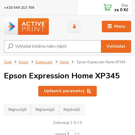
0
ks
+420 549 213 756
za
0 Kč
Menu
Vyhledat
Úvod
Epson
Expression
Home
Epson Expression Home XP345
Epson Expression Home XP345
Upřesnit parametry
Nejnovější
Nejlevnější
Nejdražší
Zobrazuji 1-5 z 5
strana
z 1