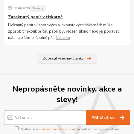
08
.
06
.
2020
Návody
Zaseknutý papír v tiskárně
Uvíznutý papír v laserových a inkoustových tiskárnách může
způsobit několik příčin, papír byl vložen šikmo nebo jej podavač
natahuje šikmo, špatně př...
číst celé
Zobrazit všechny články
Nepropásněte novinky, akce a
slevy!
Přihlásit se
Souhlasím se
zpracováním osobních údajů
za účelem rozesílky newsletteru.