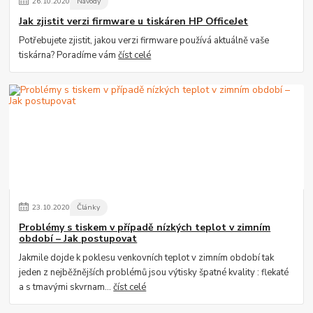
26
.
10
.
2020
Návody
Jak zjistit verzi firmware u tiskáren HP OfficeJet
Potřebujete zjistit, jakou verzi firmware používá aktuálně vaše
tiskárna? Poradíme vám
číst celé
23
.
10
.
2020
Články
Problémy s tiskem v případě nízkých teplot v zimním
období – Jak postupovat
Jakmile dojde k poklesu venkovních teplot v zimním období tak
jeden z nejběžnějších problémů jsou výtisky špatné kvality : flekaté
a s tmavými skvrnam...
číst celé