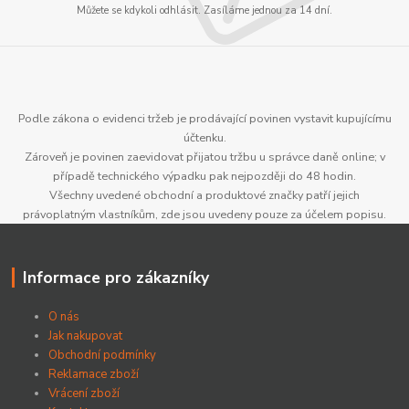
Můžete se kdykoli odhlásit. Zasíláme jednou za 14 dní.
Podle zákona o evidenci tržeb je prodávající povinen vystavit kupujícímu
účtenku.
Zároveň je povinen zaevidovat přijatou tržbu u správce daně online; v
případě technického výpadku pak nejpozději do 48 hodin.
Všechny uvedené obchodní a produktové značky patří jejich
právoplatným vlastníkům, zde jsou uvedeny pouze za účelem popisu.
Informace pro zákazníky
O nás
Jak nakupovat
Obchodní podmínky
Reklamace zboží
Vrácení zboží