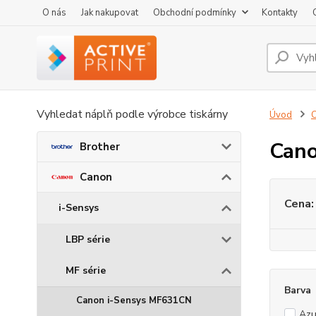
O nás
Jak nakupovat
Obchodní podmínky
Kontakty
Vyhledat náplň podle výrobce tiskárny
Úvod
Can
Brother
Canon
Cena:
i-Sensys
LBP série
MF série
Barva
Canon i-Sensys MF631CN
Azu