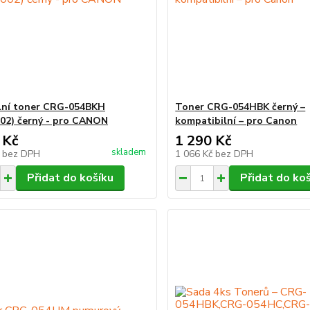
lní toner CRG-054BKH
Toner CRG-054HBK černý –
02) černý - pro CANON
kompatibilní – pro Canon
 Kč
1 290 Kč
skladem
č
bez DPH
1 066 Kč
bez DPH
Přidat do košíku
Přidat do ko