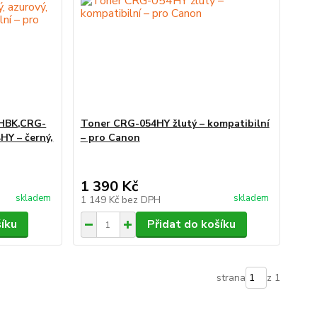
4HBK,CRG-
Toner CRG-054HY žlutý – kompatibilní
Y – černý,
– pro Canon
1 390 Kč
skladem
skladem
1 149 Kč
bez DPH
šíku
Přidat do košíku
strana
z 1