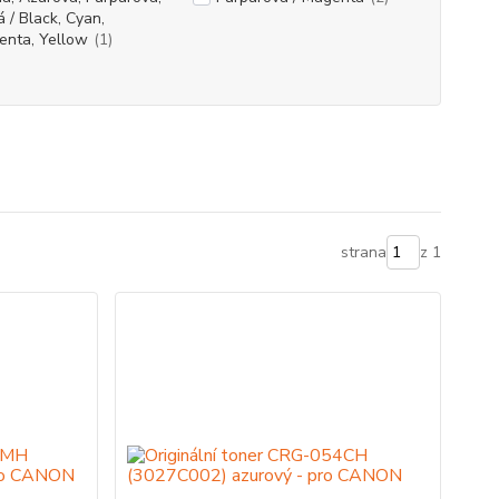
á / Black, Cyan,
enta, Yellow
(1)
strana
z 1