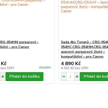
CRG-054HM purpurový –
Sada 4ks Tonerů – CRG-05
bilní – pro Canon
054HC,CRG-054HM,CRG-054H
azurový, purpurový, žlutý –
kompatibilní – pro Canon
 Kč
4 890 Kč
skladem
č
bez DPH
4 041 Kč
bez DPH
Přidat do košíku
Přidat do ko