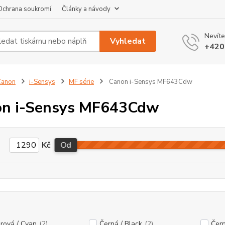
Ochrana soukromí
Články a návody
Nevíte
Vyhledat
+420
Canon
i-Sensys
MF série
Canon i-Sensys MF643Cdw
on i-Sensys MF643Cdw
Kč
Od
rová / Cyan
(2)
Černá / Black
(2)
Čern