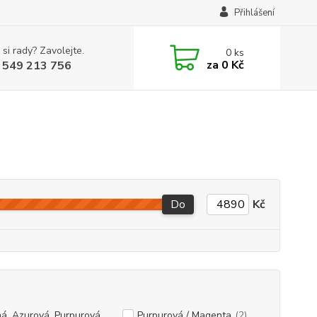
Přihlášení
 si rady? Zavolejte.
0
ks
za
0 Kč
 549 213 756
Do
Kč
á, Azurová, Purpurová,
Purpurová / Magenta
(2)