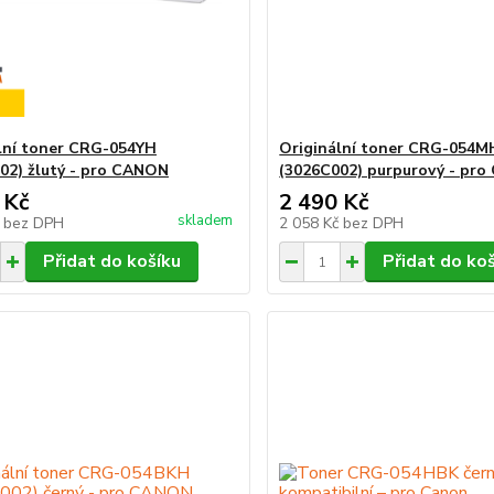
lní toner CRG-054YH
Originální toner CRG-054M
02) žlutý - pro CANON
(3026C002) purpurový - pr
 Kč
2 490 Kč
skladem
č
bez DPH
2 058 Kč
bez DPH
Přidat do košíku
Přidat do ko