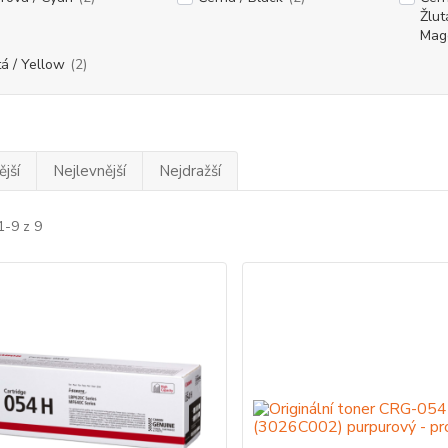
Žlut
Mag
tá / Yellow
(2)
jší
Nejlevnější
Nejdražší
1-9 z 9