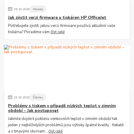
26
.
10
.
2020
Návody
Jak zjistit verzi firmware u tiskáren HP OfficeJet
Potřebujete zjistit, jakou verzi firmware používá aktuálně vaše
tiskárna? Poradíme vám
číst celé
23
.
10
.
2020
Články
Problémy s tiskem v případě nízkých teplot v zimním
období – Jak postupovat
Jakmile dojde k poklesu venkovních teplot v zimním období tak
jeden z nejběžnějších problémů jsou výtisky špatné kvality : flekaté
a s tmavými skvrnam...
číst celé