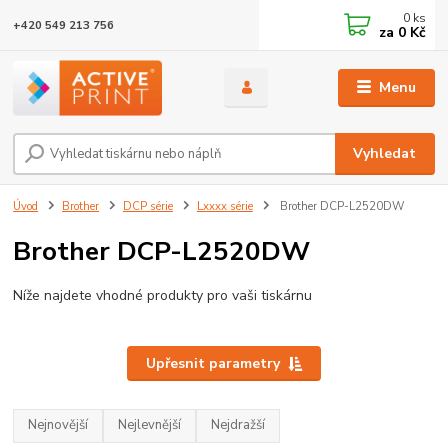
0
ks
+420 549 213 756
za
0 Kč
Menu
Vyhledat
Úvod
Brother
DCP série
Lxxxx série
Brother DCP-L2520DW
Brother DCP-L2520DW
Níže najdete vhodné produkty pro vaši tiskárnu
Upřesnit parametry
Nejnovější
Nejlevnější
Nejdražší