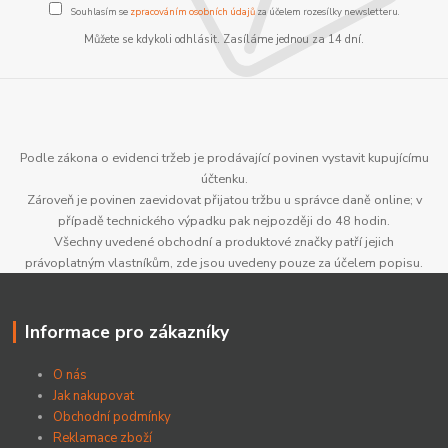
Souhlasím se
zpracováním osobních údajů
za účelem rozesílky newsletteru.
Můžete se kdykoli odhlásit. Zasíláme jednou za 14 dní.
Podle zákona o evidenci tržeb je prodávající povinen vystavit kupujícímu
účtenku.
Zároveň je povinen zaevidovat přijatou tržbu u správce daně online; v
případě technického výpadku pak nejpozději do 48 hodin.
Všechny uvedené obchodní a produktové značky patří jejich
právoplatným vlastníkům, zde jsou uvedeny pouze za účelem popisu.
Informace pro zákazníky
O nás
Jak nakupovat
Obchodní podmínky
Reklamace zboží