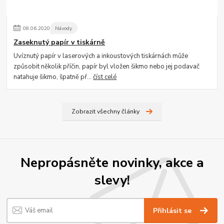
08
.
06
.
2020
Návody
Zaseknutý papír v tiskárně
Uvíznutý papír v laserových a inkoustových tiskárnách může
způsobit několik příčin, papír byl vložen šikmo nebo jej podavač
natahuje šikmo, špatně př...
číst celé
Zobrazit všechny články
Nepropásněte novinky, akce a
slevy!
Přihlásit se