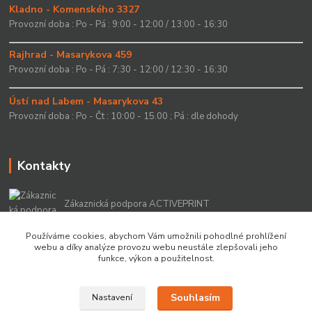
Kladno - Komenského 3327
Provozní doba : Po - Pá : 9:00 - 12:00 / 13:00 - 16:30
Rajhrad - Masarykova 459
Provozní doba : Po - Pá : 7:30 - 12:00 / 12:30 - 16:30
Ústí nad Labem - Masarykova 43
Provozní doba : Po - Čt : 10:00 - 15.00 ; Pá : dle dohody
Kontakty
Zákaznická podpora ACTIVEPRINT
+420 549 213 756
Používáme cookies, abychom Vám umožnili pohodlné prohlížení
webu a díky analýze provozu webu neustále zlepšovali jeho
info@activeprint.cz
funkce, výkon a použitelnost.
Souhlasím
Nastavení