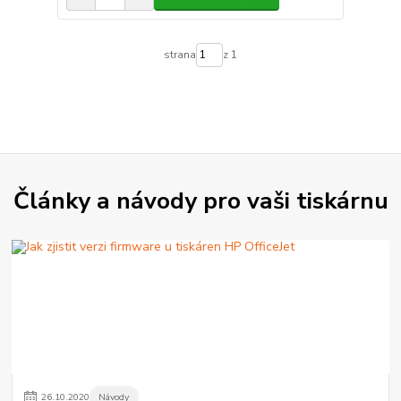
strana
z 1
Články a návody pro vaši tiskárnu
26
.
10
.
2020
Návody