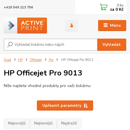
0
ks
+420 549 213 756
za
0 Kč
Menu
Vyhledat
Úvod
HP
OfficeJet
Pro
HP Officejet Pro 9013
HP Officejet Pro 9013
Níže najdete vhodné produkty pro vaši tiskárnu
Upřesnit parametry
Nejnovější
Nejlevnější
Nejdražší