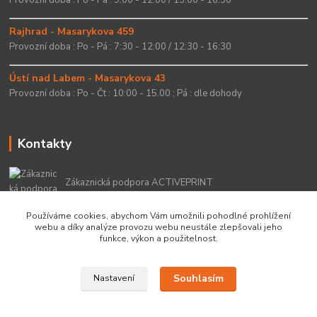
Provozní doba : Po - Pá : 9:00 - 12:00 / 13:00 - 16:30
Rajhrad - Masarykova 459
Provozní doba : Po - Pá : 7:30 - 12:00 / 12:30 - 16:30
Ústí nad Labem - Masarykova 43
Provozní doba : Po - Čt : 10:00 - 15.00 ; Pá : dle dohody
Kontakty
Zákaznická podpora ACTIVEPRINT
+420 549 213 756
Používáme cookies, abychom Vám umožnili pohodlné prohlížení
webu a díky analýze provozu webu neustále zlepšovali jeho
info@activeprint.cz
funkce, výkon a použitelnost.
Souhlasím
Nastavení