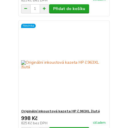
825 Kč
bez DPH
Přidat do košíku
Novinka
Originální inkoustová kazeta HP č.963XL žlutá
998 Kč
skladem
825 Kč
bez DPH