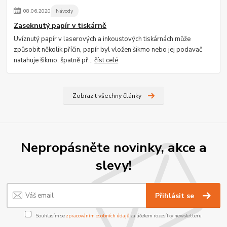
08
.
06
.
2020
Návody
Zaseknutý papír v tiskárně
Uvíznutý papír v laserových a inkoustových tiskárnách může
způsobit několik příčin, papír byl vložen šikmo nebo jej podavač
natahuje šikmo, špatně př...
číst celé
Zobrazit všechny články
Nepropásněte novinky, akce a
slevy!
Přihlásit se
Souhlasím se
zpracováním osobních údajů
za účelem rozesílky newsletteru.