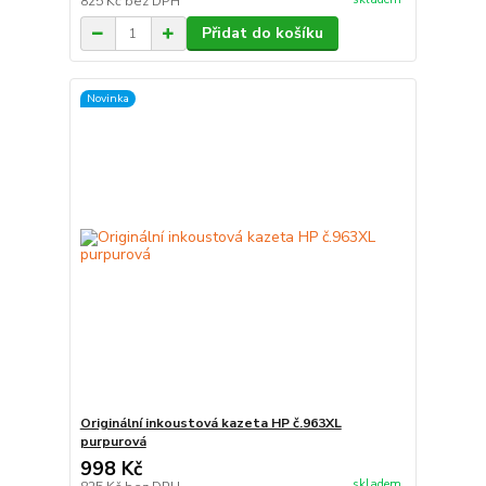
825 Kč
bez DPH
Přidat do košíku
Novinka
Originální inkoustová kazeta HP č.963XL
purpurová
998 Kč
skladem