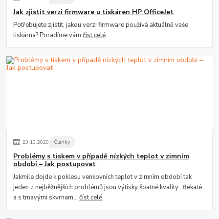
Jak zjistit verzi firmware u tiskáren HP OfficeJet
Potřebujete zjistit, jakou verzi firmware používá aktuálně vaše
tiskárna? Poradíme vám
číst celé
23
.
10
.
2020
Články
Problémy s tiskem v případě nízkých teplot v zimním
období – Jak postupovat
Jakmile dojde k poklesu venkovních teplot v zimním období tak
jeden z nejběžnějších problémů jsou výtisky špatné kvality : flekaté
a s tmavými skvrnam...
číst celé