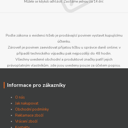
Můžete se kdykoli odhlásit. Zasíláme jednou za 14 dní.
Podle zákona o evidenci tržeb je prodávající povinen vystavit kupujícímu
účtenku.
Zároveň je povinen zaevidovat přijatou tržbu u správce daně online; v
případě technického výpadku pak nejpozději do 48 hodin.
Všechny uvedené obchodní a produktové značky patří jejich
právoplatným vlastníkům, zde jsou uvedeny pouze za účelem popisu.
Informace pro zákazníky
O nás
Jak nakupovat
Obchodní podmínky
Reklamace zboží
Vrácení zboží
Kontakty