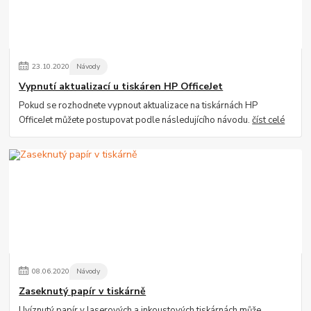
23
.
10
.
2020
Návody
Vypnutí aktualizací u tiskáren HP OfficeJet
Pokud se rozhodnete vypnout aktualizace na tiskárnách HP
OfficeJet můžete postupovat podle následujícího návodu.
číst celé
08
.
06
.
2020
Návody
Zaseknutý papír v tiskárně
Uvíznutý papír v laserových a inkoustových tiskárnách může