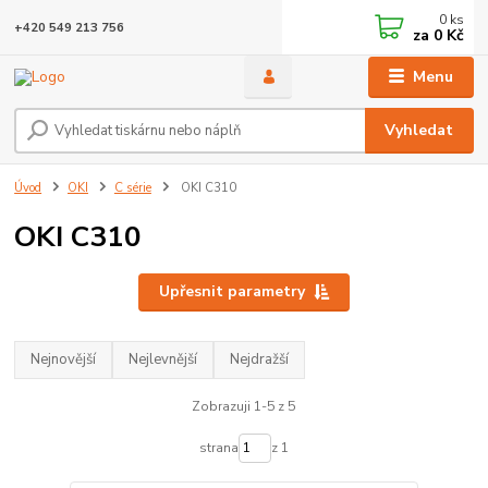
0
ks
+420 549 213 756
za
0 Kč
Menu
Vyhledat
Úvod
OKI
C série
OKI C310
OKI C310
Upřesnit parametry
Nejnovější
Nejlevnější
Nejdražší
Zobrazuji 1-5 z 5
strana
z 1