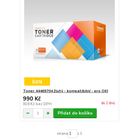
Toner 44469704 žlutý - kompatibilní - pro OKI
990 Kč
do 2 dnů
818 Kč
bez DPH
Přidat do košíku
strana
z 1