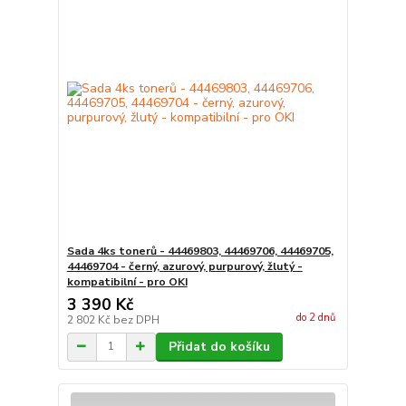
Sada 4ks tonerů - 44469803, 44469706, 44469705,
44469704 - černý, azurový, purpurový, žlutý -
kompatibilní - pro OKI
3 390 Kč
do 2 dnů
2 802 Kč
bez DPH
Přidat do košíku