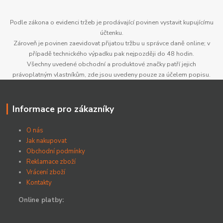
Podle zákona o evidenci tržeb je prodávající povinen vystavit kupujícímu
účtenku.
Zároveň je povinen zaevidovat přijatou tržbu u správce daně online; v
případě technického výpadku pak nejpozději do 48 hodin.
Všechny uvedené obchodní a produktové značky patří jejich
právoplatným vlastníkům, zde jsou uvedeny pouze za účelem popisu.
Informace pro zákazníky
O nás
Jak nakupovat
Obchodní podmínky
Reklamace zboží
Vrácení zboží
Kontakty
Online platby: