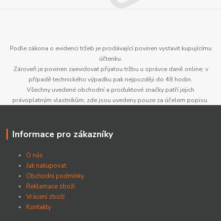
Podle zákona o evidenci tržeb je prodávající povinen vystavit kupujícímu
účtenku.
Zároveň je povinen zaevidovat přijatou tržbu u správce daně online; v
případě technického výpadku pak nejpozději do 48 hodin.
Všechny uvedené obchodní a produktové značky patří jejich
právoplatným vlastníkům, zde jsou uvedeny pouze za účelem popisu.
Informace pro zákazníky
O nás
Jak nakupovat
Obchodní podmínky
Reklamace zboží
Vrácení zboží
Kontakty