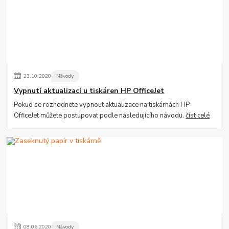
23
.
10
.
2020
Návody
Vypnutí aktualizací u tiskáren HP OfficeJet
Pokud se rozhodnete vypnout aktualizace na tiskárnách HP
OfficeJet můžete postupovat podle následujícího návodu.
číst celé
08
.
06
.
2020
Návody