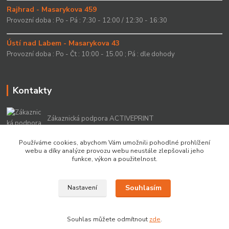
Rajhrad - Masarykova 459
Provozní doba : Po - Pá : 7:30 - 12:00 / 12:30 - 16:30
Ústí nad Labem - Masarykova 43
Provozní doba : Po - Čt : 10:00 - 15.00 ; Pá : dle dohody
Kontakty
Zákaznická podpora ACTIVEPRINT
+420 549 213 756
Používáme cookies, abychom Vám umožnili pohodlné prohlížení
webu a díky analýze provozu webu neustále zlepšovali jeho
info@activeprint.cz
funkce, výkon a použitelnost.
Souhlasím
Nastavení
Copyright 2022 © ActivePrint s.r.o.
Souhlas můžete odmítnout
zde
.
Vytvořeno na
Eshop-rychle.cz