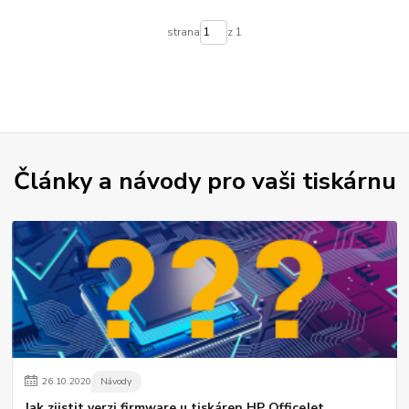
strana
z 1
Články a návody pro vaši tiskárnu
26
.
10
.
2020
Návody
Jak zjistit verzi firmware u tiskáren HP OfficeJet