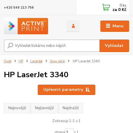
0
ks
+420 549 213 756
za
0 Kč
Menu
Vyhledat
Úvod
HP
LaserJet
3xxx série
HP LaserJet 3340
HP LaserJet 3340
Upřesnit parametry
Nejnovější
Nejlevnější
Nejdražší
Zobrazuji 1-1 z 1
strana
z 1