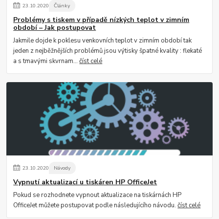
23
.
10
.
2020
Články
Problémy s tiskem v případě nízkých teplot v zimním
období – Jak postupovat
Jakmile dojde k poklesu venkovních teplot v zimním období tak
jeden z nejběžnějších problémů jsou výtisky špatné kvality : flekaté
a s tmavými skvrnam...
číst celé
23
.
10
.
2020
Návody
Vypnutí aktualizací u tiskáren HP OfficeJet
Pokud se rozhodnete vypnout aktualizace na tiskárnách HP
OfficeJet můžete postupovat podle následujícího návodu.
číst celé