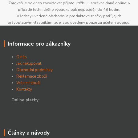
Zároveň je povinen zaevidovat přijatou tržbu u správce daně online; v
případě technického výpadku pak nejpozději do 48 hodin.
Všechny uvedené obchodní a produktové značky patří jejich
právoplatným vlastníkům, zde jsou uvedeny pouze za účelem popisu.
Informace pro zákazníky
O nás
Jak nakupovat
Obchodní podmínky
Reklamace zboží
Vrácení zboží
Kontakty
Online platby:
Články a návody