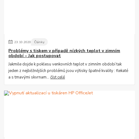
23
.
10
.
2020
Články
Problémy s tiskem v případě nízkých teplot v zimním
období – Jak postupovat
Jakmile dojde k poklesu venkovních teplot v zimním období tak
jeden z nejběžnějších problémů jsou výtisky špatné kvality : flekaté
a s tmavými skvrnam...
číst celé