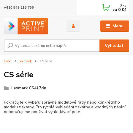
0
ks
+420 549 213 756
za
0 Kč
Menu
Vyhledat
Úvod
Lexmark
CS série
CS série
Lexmark CS417dn
Pokračujte k výběru správné modelové řady nebo konkrétního
modelu tiskárny. Pro rychlé vyhledání tiskárny a vhodných náplní
doporučujeme používat vyhledávací pole.