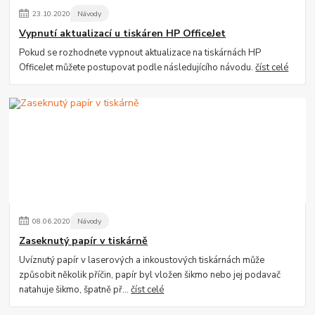
23
.
10
.
2020
Návody
Vypnutí aktualizací u tiskáren HP OfficeJet
Pokud se rozhodnete vypnout aktualizace na tiskárnách HP
OfficeJet můžete postupovat podle následujícího návodu.
číst celé
08
.
06
.
2020
Návody
Zaseknutý papír v tiskárně
Uvíznutý papír v laserových a inkoustových tiskárnách může
způsobit několik příčin, papír byl vložen šikmo nebo jej podavač
natahuje šikmo, špatně př...
číst celé