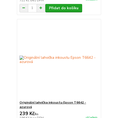
711 Kč
bez DPH
Přidat do košíku
Originální lahvička inkoustu Epson T6642 -
azurová
239 Kč
/
ks
skladem