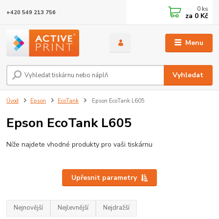
0
ks
+420 549 213 756
za
0 Kč
Menu
Vyhledat
Úvod
Epson
EcoTank
Epson EcoTank L605
Epson EcoTank L605
Níže najdete vhodné produkty pro vaši tiskárnu
Upřesnit parametry
Nejnovější
Nejlevnější
Nejdražší