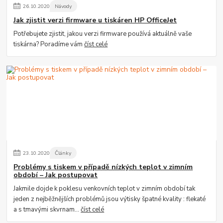
26
.
10
.
2020
Návody
Jak zjistit verzi firmware u tiskáren HP OfficeJet
Potřebujete zjistit, jakou verzi firmware používá aktuálně vaše
tiskárna? Poradíme vám
číst celé
23
.
10
.
2020
Články
Problémy s tiskem v případě nízkých teplot v zimním
období – Jak postupovat
Jakmile dojde k poklesu venkovních teplot v zimním období tak
jeden z nejběžnějších problémů jsou výtisky špatné kvality : flekaté
a s tmavými skvrnam...
číst celé