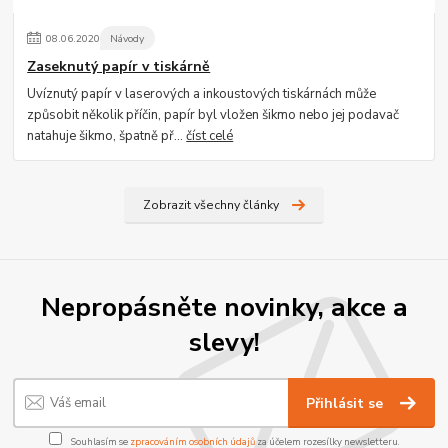
08
.
06
.
2020
Návody
Zaseknutý papír v tiskárně
Uvíznutý papír v laserových a inkoustových tiskárnách může
způsobit několik příčin, papír byl vložen šikmo nebo jej podavač
natahuje šikmo, špatně př...
číst celé
Zobrazit všechny články
Nepropásněte novinky, akce a
slevy!
Přihlásit se
Souhlasím se
zpracováním osobních údajů
za účelem rozesílky newsletteru.