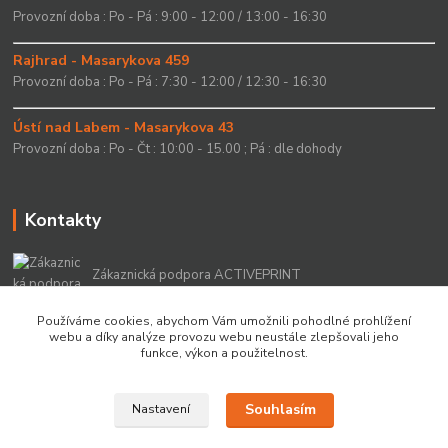
Provozní doba : Po - Pá : 9:00 - 12:00 / 13:00 - 16:30
Rajhrad - Masarykova 459
Provozní doba : Po - Pá : 7:30 - 12:00 / 12:30 - 16:30
Ústí nad Labem - Masarykova 43
Provozní doba : Po - Čt : 10:00 - 15.00 ; Pá : dle dohody
Kontakty
Zákaznická podpora ACTIVEPRINT
+420 549 213 756
Používáme cookies, abychom Vám umožnili pohodlné prohlížení
webu a díky analýze provozu webu neustále zlepšovali jeho
info@activeprint.cz
funkce, výkon a použitelnost.
Souhlasím
Nastavení