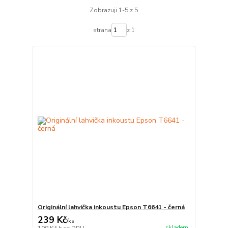
Zobrazuji 1-5 z 5
strana
z 1
Originální lahvička inkoustu Epson T6641 - černá
239 Kč
/
ks
skladem