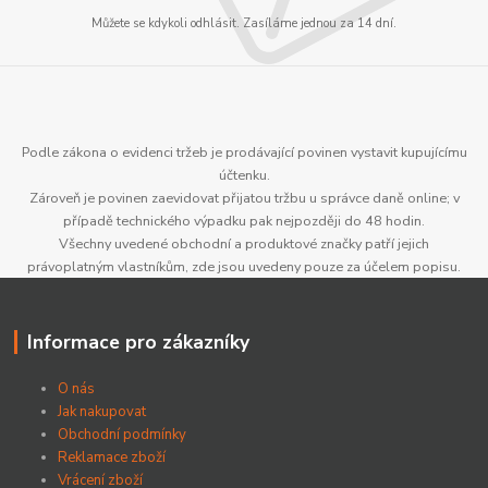
Můžete se kdykoli odhlásit. Zasíláme jednou za 14 dní.
Podle zákona o evidenci tržeb je prodávající povinen vystavit kupujícímu
účtenku.
Zároveň je povinen zaevidovat přijatou tržbu u správce daně online; v
případě technického výpadku pak nejpozději do 48 hodin.
Všechny uvedené obchodní a produktové značky patří jejich
právoplatným vlastníkům, zde jsou uvedeny pouze za účelem popisu.
Informace pro zákazníky
O nás
Jak nakupovat
Obchodní podmínky
Reklamace zboží
Vrácení zboží