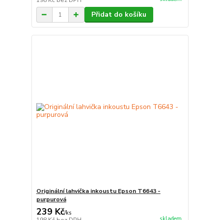
198 Kč
bez DPH
Přidat do košíku
Originální lahvička inkoustu Epson T6643 -
purpurová
239 Kč
/
ks
skladem
198 Kč
bez DPH