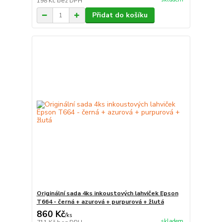
198 Kč
bez DPH
Přidat do košíku
Originální sada 4ks inkoustových lahviček Epson
T664 - černá + azurová + purpurová + žlutá
860 Kč
/
ks
skladem