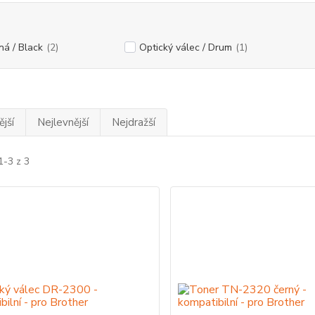
ná / Black
(2)
Optický válec / Drum
(1)
jší
Nejlevnější
Nejdražší
1-3 z 3