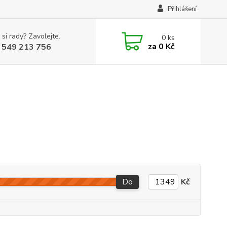
Přihlášení
 si rady? Zavolejte.
0
ks
za
0 Kč
 549 213 756
Do
Kč