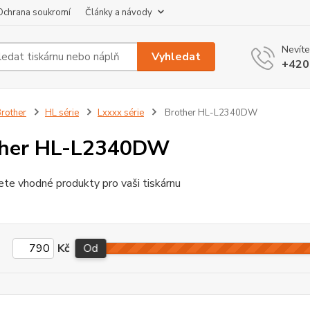
Ochrana soukromí
Články a návody
Nevíte
Vyhledat
+420
rother
HL série
Lxxxx série
Brother HL-L2340DW
ther HL-L2340DW
ete vhodné produkty pro vaši tiskárnu
Kč
Od