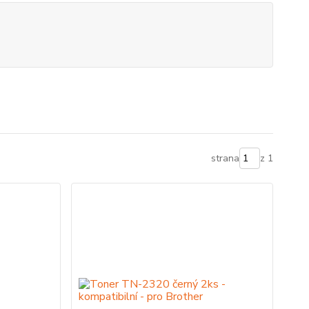
strana
z 1