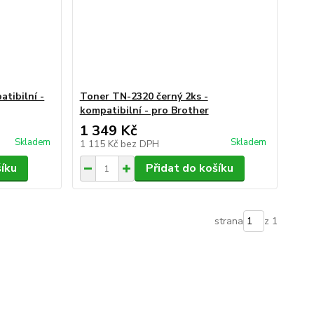
tibilní -
Toner TN-2320 černý 2ks -
kompatibilní - pro Brother
1 349 Kč
Skladem
Skladem
1 115 Kč
bez DPH
šíku
Přidat do košíku
strana
z 1