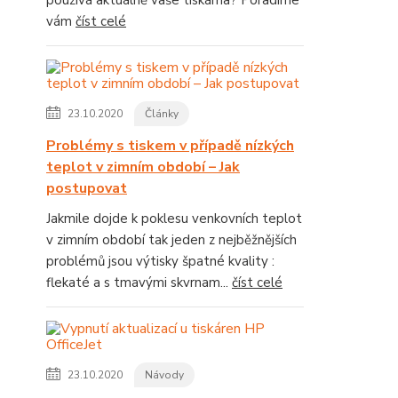
používá aktuálně vaše tiskárna? Poradíme
vám
číst celé
23.10.2020
Články
Problémy s tiskem v případě nízkých
teplot v zimním období – Jak
postupovat
Jakmile dojde k poklesu venkovních teplot
v zimním období tak jeden z nejběžnějších
problémů jsou výtisky špatné kvality :
flekaté a s tmavými skvrnam...
číst celé
23.10.2020
Návody