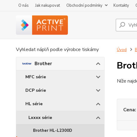
O nás
Jak nakupovat
Obchodní podmínky
Kontakty
Vyhledat náplň podle výrobce tiskárny
Úvod
B
Bro
Brother
MFC série
Níže najd
DCP série
HL série
Cena:
Lxxxx série
Brother HL-L2300D