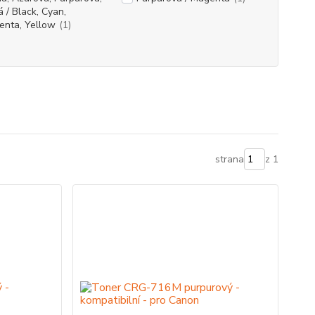
á / Black, Cyan,
enta, Yellow
(1)
strana
z 1