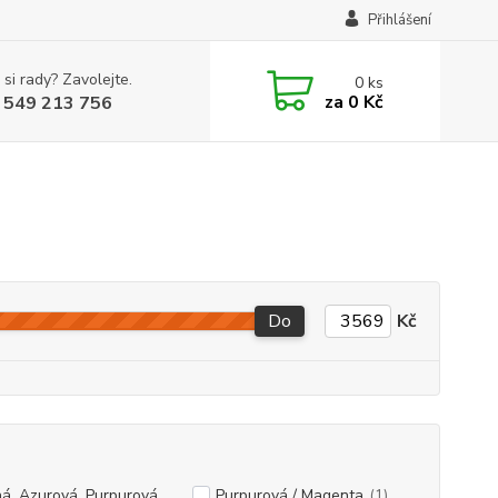
Přihlášení
 si rady? Zavolejte.
0
ks
za
0 Kč
 549 213 756
Do
Kč
á, Azurová, Purpurová,
Purpurová / Magenta
(1)