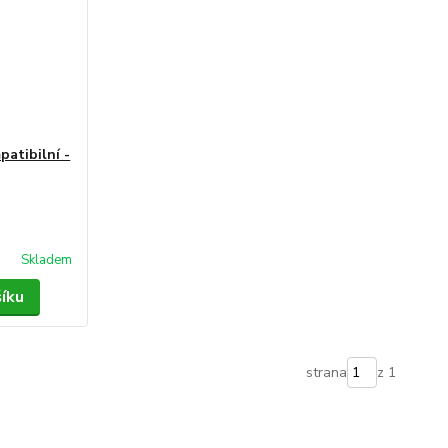
atibilní -
Skladem
šíku
strana
z 1