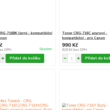
RG-716BK černý - kompatibilní
Toner CRG-716C azurový -
anon
kompatibilní - pro Canon
č
990 Kč
Skladem
ez DPH
818 Kč
bez DPH
Přidat do košíku
Přidat do ko