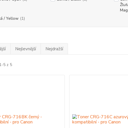
Žlut
Mag
tá / Yellow
(1)
jší
Nejlevnější
Nejdražší
1-5 z 5