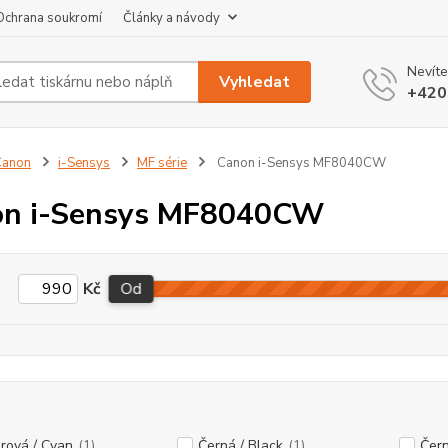
Ochrana soukromí
Články a návody
Nevíte
Vyhledat
+420
Canon
i-Sensys
MF série
Canon i-Sensys MF8040CW
on i-Sensys MF8040CW
Kč
Od
rová / Cyan
(1)
Černá / Black
(1)
Čern