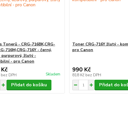
s Tonerů - CRG-716BK,CRG-
Toner CRG-716Y žlutý - komp
G-716M,CRG-716Y - černý,
pro Canon
 purpurový, žlutý -
bilní - pro Canon
 Kč
990 Kč
Skladem
č
bez DPH
818 Kč
bez DPH
Přidat do košíku
Přidat do ko