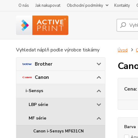
O nás
Jak nakupovat
Obchodní podmínky
Kontakty
Vyhledat náplň podle výrobce tiskárny
Úvod
Can
Brother
Canon
Cena:
i-Sensys
LBP série
MF série
Barva
Canon i-Sensys MF631CN
Azu