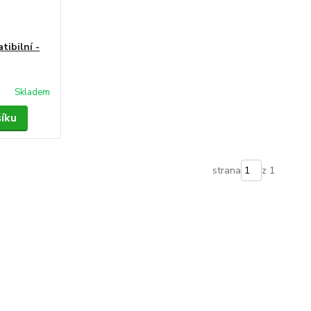
tibilní -
Skladem
šíku
strana
z 1