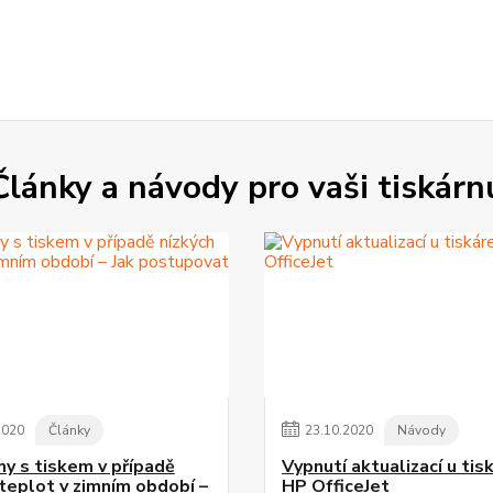
Články a návody pro vaši tiskárn
2020
Články
23
.
10
.
2020
Návody
y s tiskem v případě
Vypnutí aktualizací u tis
 teplot v zimním období –
HP OfficeJet