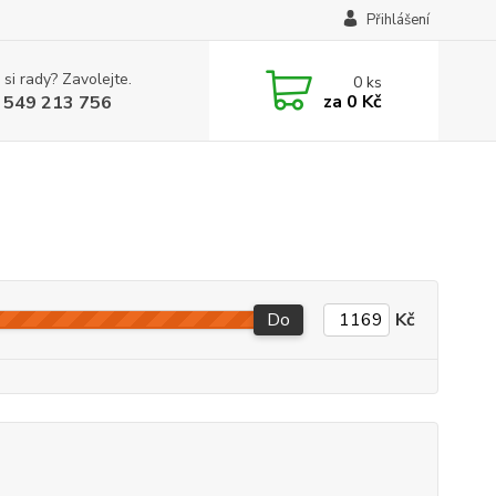
Přihlášení
 si rady? Zavolejte.
0
ks
za
0 Kč
 549 213 756
Do
Kč