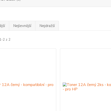
jší
Nejlevnější
Nejdražší
1-2 z 2