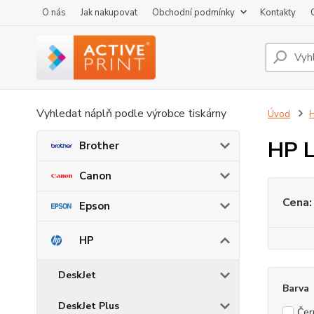
O nás
Jak nakupovat
Obchodní podmínky
Kontakty
Vyhledat náplň podle výrobce tiskárny
Úvod
HP L
Brother
Canon
Cena:
Epson
HP
DeskJet
Barva
DeskJet Plus
Čer