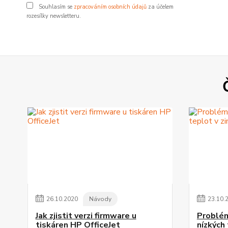
Souhlasím se
zpracováním osobních údajů
za účelem
rozesílky newsletteru.
26
.
10
.
2020
Návody
23
.
10
.
Jak zjistit verzi firmware u
Problém
tiskáren HP OfficeJet
nízkých