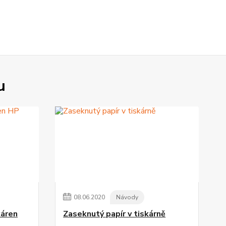
u
08
.
06
.
2020
Návody
káren
Zaseknutý papír v tiskárně