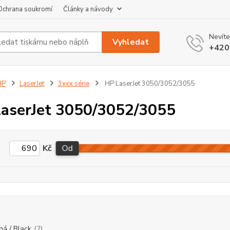
Ochrana soukromí
Články a návody
Nevíte
Vyhledat
+420
HP
LaserJet
3xxx série
HP LaserJet 3050/3052/3055
aserJet 3050/3052/3055
Kč
Od
ná / Black
(2)