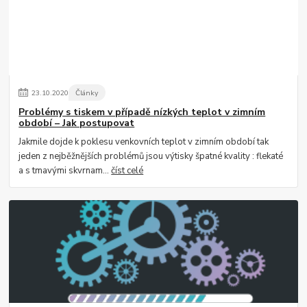
23
.
10
.
2020
Články
Problémy s tiskem v případě nízkých teplot v zimním
období – Jak postupovat
Jakmile dojde k poklesu venkovních teplot v zimním období tak
jeden z nejběžnějších problémů jsou výtisky špatné kvality : flekaté
a s tmavými skvrnam...
číst celé