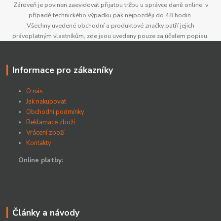
Zároveň je povinen zaevidovat přijatou tržbu u správce daně online; v
případě technického výpadku pak nejpozději do 48 hodin.
Všechny uvedené obchodní a produktové značky patří jejich
právoplatným vlastníkům, zde jsou uvedeny pouze za účelem popisu.
Informace pro zákazníky
O nás
Jak nakupovat
Obchodní podmínky
Reklamace zboží
Vrácení zboží
Kontakty
Online platby:
Články a návody