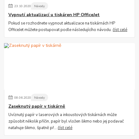
23
.
10
.
2020
Návody
Vypnutí aktualizací u tiskáren HP OfficeJet
Pokud se rozhodnete vypnout aktualizace na tiskárnách HP
OfficeJet můžete postupovat podle následujícího návodu.
číst celé
08
.
06
.
2020
Návody
Zaseknutý papír v tiskárně
Uvíznutý papír v laserových a inkoustových tiskárnách může
způsobit několik příčin, papír byl vložen šikmo nebo jej podavač
natahuje šikmo, špatně př...
číst celé