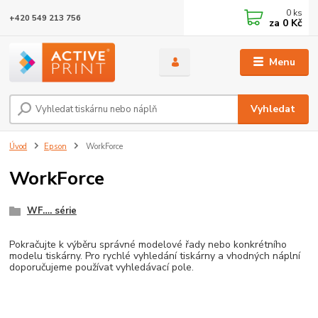
0
ks
+420 549 213 756
za
0 Kč
Menu
Vyhledat
Úvod
Epson
WorkForce
WorkForce
WF…. série
Pokračujte k výběru správné modelové řady nebo konkrétního
modelu tiskárny. Pro rychlé vyhledání tiskárny a vhodných náplní
doporučujeme používat vyhledávací pole.