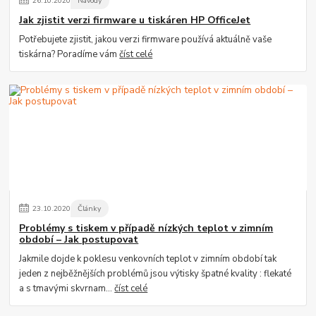
26
.
10
.
2020
Návody
Jak zjistit verzi firmware u tiskáren HP OfficeJet
Potřebujete zjistit, jakou verzi firmware používá aktuálně vaše
tiskárna? Poradíme vám
číst celé
23
.
10
.
2020
Články
Problémy s tiskem v případě nízkých teplot v zimním
období – Jak postupovat
Jakmile dojde k poklesu venkovních teplot v zimním období tak
jeden z nejběžnějších problémů jsou výtisky špatné kvality : flekaté
a s tmavými skvrnam...
číst celé