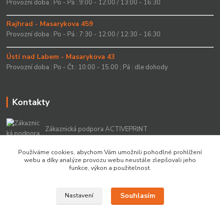
Provozní doba : Po - Pá : 9:00 - 12:00 / 13:00 - 16:30
Rajhrad - Masarykova 459
Provozní doba : Po - Pá : 7:30 - 12:00 / 12:30 - 16:30
Ústí nad Labem - Masarykova 43
Provozní doba : Po - Čt : 10:00 - 15.00 ; Pá : dle dohody
Kontakty
Zákaznická podpora ACTIVEPRINT
+420 549 213 756
Používáme cookies, abychom Vám umožnili pohodlné prohlížení
webu a díky analýze provozu webu neustále zlepšovali jeho
info@activeprint.cz
funkce, výkon a použitelnost.
Souhlasím
Nastavení