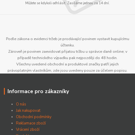
Můžete se kdykoli odhlásit. Zasíláme jednou za 14 dní.
Podle zákona o evidenci tržeb je prodávající povinen vystavit kupujícímu
účtenku.
Zároveň je povinen zaevidovat přijatou tržbu u správce daně online; v
případě technického výpadku pak nejpozději do 48 hodin.
Všechny uvedené obchodní a produktové značky patří jejich
právoplatným vlastníkům, zde jsou uvedeny pouze za účelem popisu.
Informace pro zákazníky
O nás
Jak nakupovat
Obchodní podmínky
Reklamace zboží
Vrácení zboží