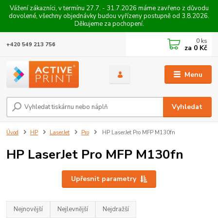
Vážení zákazníci, v termínu 27.7. - 31.7.2026 máme zavřeno z důvodu
dovolené, všechny objednávky budou vyřízeny postupně od 3.8.2026.
Děkujeme za pochopení.
0
ks
+420 549 213 756
za
0 Kč
Menu
Vyhledat
Úvod
HP
LaserJet
Pro
HP LaserJet Pro MFP M130fn
HP LaserJet Pro MFP M130fn
Upřesnit parametry
Nejnovější
Nejlevnější
Nejdražší