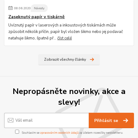
08
.
06
.
2020
Návody
Zaseknutý papír v tiskárně
Uvíznutý papír v laserových a inkoustových tiskárnách může
způsobit několik příčin, papír byl vložen šikmo nebo jej podavač
natahuje šikmo, špatně př...
číst celé
Zobrazit všechny články
Nepropásněte novinky, akce a
slevy!
Přihlásit se
Souhlasím se
zpracováním osobních údajů
za účelem rozesílky newsletteru.