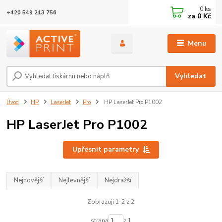
0
ks
+420 549 213 756
za
0 Kč
Menu
Vyhledat
Úvod
HP
LaserJet
Pro
HP LaserJet Pro P1002
HP LaserJet Pro P1002
Upřesnit parametry
Nejnovější
Nejlevnější
Nejdražší
Zobrazuji 1-2 z 2
strana
z 1