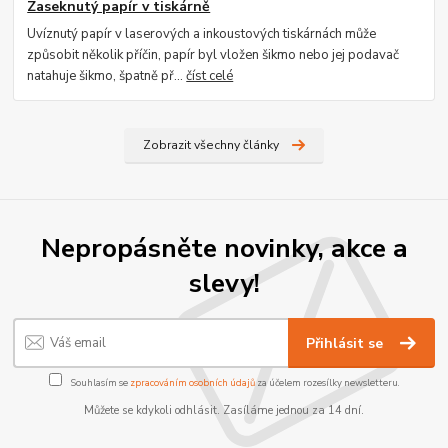
Zaseknutý papír v tiskárně
Uvíznutý papír v laserových a inkoustových tiskárnách může
způsobit několik příčin, papír byl vložen šikmo nebo jej podavač
natahuje šikmo, špatně př...
číst celé
Zobrazit všechny články
Nepropásněte novinky, akce a
slevy!
Přihlásit se
Souhlasím se
zpracováním osobních údajů
za účelem rozesílky newsletteru.
Můžete se kdykoli odhlásit. Zasíláme jednou za 14 dní.