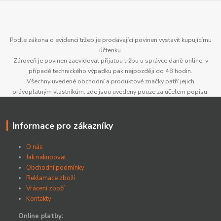
Podle zákona o evidenci tržeb je prodávající povinen vystavit kupujícímu
účtenku.
Zároveň je povinen zaevidovat přijatou tržbu u správce daně online; v
případě technického výpadku pak nejpozději do 48 hodin.
Všechny uvedené obchodní a produktové značky patří jejich
právoplatným vlastníkům, zde jsou uvedeny pouze za účelem popisu.
Informace pro zákazníky
O nás
Jak nakupovat
Obchodní podmínky
Reklamace zboží
Vrácení zboží
Kontakty
Online platby: