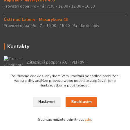
Rajhrad - Masarykova 459
Provozní doba : Po - Pá : 7:30 - 12:00 / 12:30 - 16:30
Ústí nad Labem - Masarykova 43
Provozní doba : Po - Čt : 10:00 - 15.00 ; Pá : dle dohody
Kontakty
Zákaznická podpora ACTIVEPRINT
+420 549 213 756
Používáme cookies, abychom Vám umožnili pohodlné prohlížení
webu a díky analýze provozu webu neustále zlepšovali jeho
info@activeprint.cz
funkce, výkon a použitelnost.
Souhlasím
Nastavení
Copyright 2022 © ActivePrint s.r.o.
Souhlas můžete odmítnout
zde
.
Vytvořeno na
Eshop-rychle.cz