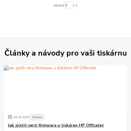
strana
z 1
Články a návody pro vaši tiskárnu
26
.
10
.
2020
Návody
Jak zjistit verzi firmware u tiskáren HP OfficeJet