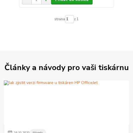
strana
z 1
Články a návody pro vaši tiskárnu
26
.
10
.
2020
Návody