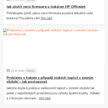
Jak zjistit verzi firmware u tiskáren HP OfficeJet
Potřebujete zjistit, jakou verzi firmware používá aktuálně vaše
tiskárna? Poradíme vám
číst celé
23
.
10
.
2020
Články
Problémy s tiskem v případě nízkých teplot v zimním
období – Jak postupovat
Jakmile dojde k poklesu venkovních teplot v zimním období tak
jeden z nejběžnějších problémů jsou výtisky špatné kvality : flekaté
a s tmavými skvrnam...
číst celé