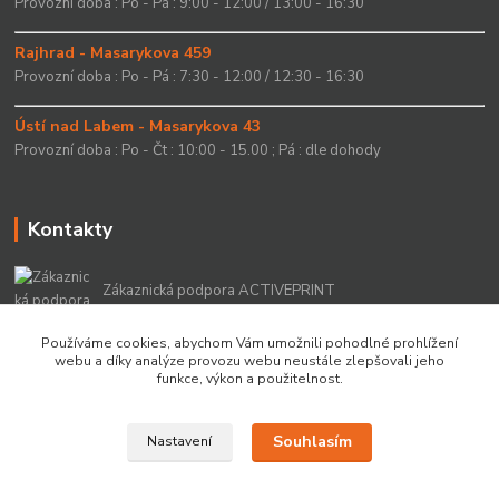
Provozní doba : Po - Pá : 9:00 - 12:00 / 13:00 - 16:30
Rajhrad - Masarykova 459
Provozní doba : Po - Pá : 7:30 - 12:00 / 12:30 - 16:30
Ústí nad Labem - Masarykova 43
Provozní doba : Po - Čt : 10:00 - 15.00 ; Pá : dle dohody
Kontakty
Zákaznická podpora ACTIVEPRINT
+420 549 213 756
Používáme cookies, abychom Vám umožnili pohodlné prohlížení
webu a díky analýze provozu webu neustále zlepšovali jeho
info@activeprint.cz
funkce, výkon a použitelnost.
Souhlasím
Nastavení