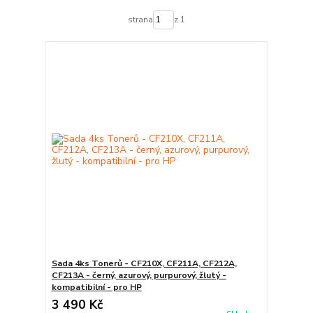
strana
z 1
Sada 4ks Tonerů - CF210X, CF211A, CF212A,
CF213A - černý, azurový, purpurový, žlutý -
kompatibilní - pro HP
3 490 Kč