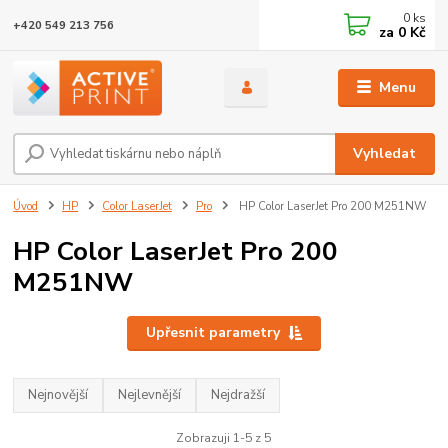
0
ks
+420 549 213 756
za
0 Kč
Menu
Vyhledat
Úvod
HP
Color LaserJet
Pro
HP Color LaserJet Pro 200 M251NW
HP Color LaserJet Pro 200
M251NW
Upřesnit parametry
Nejnovější
Nejlevnější
Nejdražší
Zobrazuji 1-5 z 5