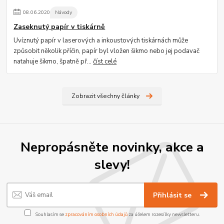
08
.
06
.
2020
Návody
Zaseknutý papír v tiskárně
Uvíznutý papír v laserových a inkoustových tiskárnách může
způsobit několik příčin, papír byl vložen šikmo nebo jej podavač
natahuje šikmo, špatně př...
číst celé
Zobrazit všechny články
Nepropásněte novinky, akce a
slevy!
Přihlásit se
Souhlasím se
zpracováním osobních údajů
za účelem rozesílky newsletteru.