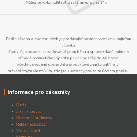
Můžete se kdykoli odhlásit. Zasíláme jednou za 14 dní.
Podle zákona o evidenci tržeb je prodávající povinen vystavit kupujícímu
účtenku.
Zároveň je povinen zaevidovat přijatou tržbu u správce daně online; v
případě technického výpadku pak nejpozději do 48 hodin.
Všechny uvedené obchodní a produktové značky patří jejich
právoplatným vlastníkům, zde jsou uvedeny pouze za účelem popisu.
Informace pro zákazníky
O nás
Jak nakupovat
Obchodní podmínky
Reklamace zboží
Vrácení zboží