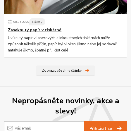
08
.
06
.
2020
Návody
Zaseknutý papír v tiskárně
Uvíznutý papír v laserových a inkoustových tiskárnách může
způsobit několik příčin, papír byl vložen šikmo nebo jej podavač
natahuje šikmo, špatně př...
číst celé
Zobrazit všechny články
Nepropásněte novinky, akce a
slevy!
Přihlásit se