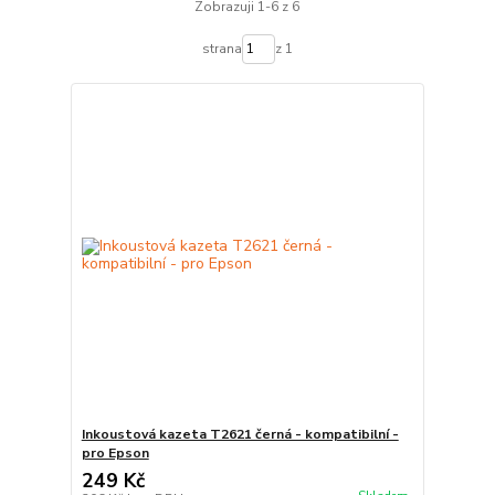
Zobrazuji 1-6 z 6
strana
z 1
Inkoustová kazeta T2621 černá - kompatibilní -
pro Epson
249 Kč