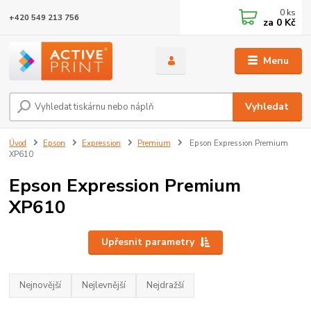
0
ks
+420 549 213 756
za
0 Kč
Menu
Vyhledat
Úvod
Epson
Expression
Premium
Epson Expression Premium
XP610
Epson Expression Premium
XP610
Upřesnit parametry
Nejnovější
Nejlevnější
Nejdražší