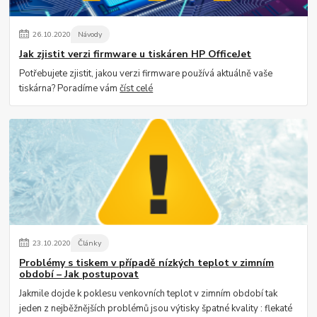
26
.
10
.
2020
Návody
Jak zjistit verzi firmware u tiskáren HP OfficeJet
Potřebujete zjistit, jakou verzi firmware používá aktuálně vaše
tiskárna? Poradíme vám
číst celé
23
.
10
.
2020
Články
Problémy s tiskem v případě nízkých teplot v zimním
období – Jak postupovat
Jakmile dojde k poklesu venkovních teplot v zimním období tak
jeden z nejběžnějších problémů jsou výtisky špatné kvality : flekaté