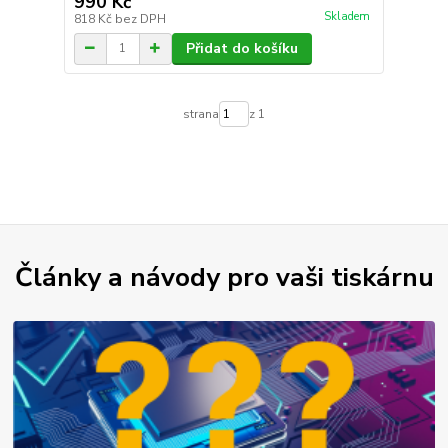
990 Kč
Skladem
818 Kč
bez DPH
Přidat do košíku
strana
z 1
Články a návody pro vaši tiskárnu