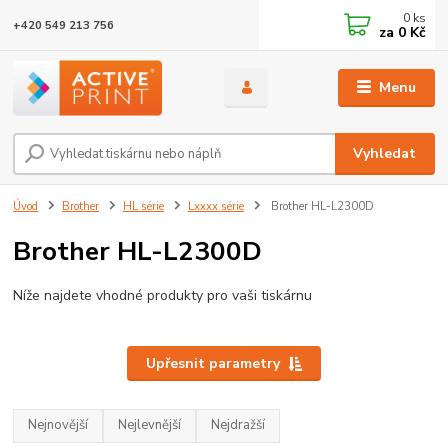
0
ks
+420 549 213 756
za
0 Kč
Menu
Vyhledat
Úvod
Brother
HL série
Lxxxx série
Brother HL-L2300D
Brother HL-L2300D
Níže najdete vhodné produkty pro vaši tiskárnu
Upřesnit parametry
Nejnovější
Nejlevnější
Nejdražší