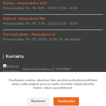
Kladno - Komenského 3327
Provozní doba : Po - Pá : 9:00 - 12:00 / 13:00 - 16:30
Rajhrad - Masarykova 459
Provozní doba : Po - Pá : 7:30 - 12:00 / 12:30 - 16:30
Ústí nad Labem - Masarykova 43
Provozní doba : Po - Čt : 10:00 - 15.00 ; Pá : dle dohody
Kontakty
Zákaznická podpora ACTIVEPRINT
+420 549 213 756
Používáme cookies, abychom Vám umožnili pohodlné prohlížení
webu a díky analýze provozu webu neustále zlepšovali jeho
info@activeprint.cz
funkce, výkon a použitelnost.
Souhlasím
Nastavení