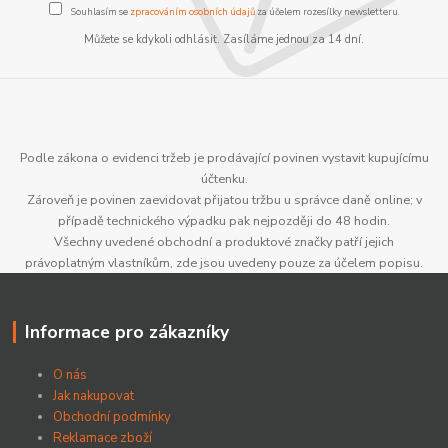
Souhlasím se
zpracováním osobních údajů
za účelem rozesílky newsletteru.
Můžete se kdykoli odhlásit. Zasíláme jednou za 14 dní.
Podle zákona o evidenci tržeb je prodávající povinen vystavit kupujícímu
účtenku.
Zároveň je povinen zaevidovat přijatou tržbu u správce daně online; v
případě technického výpadku pak nejpozději do 48 hodin.
Všechny uvedené obchodní a produktové značky patří jejich
právoplatným vlastníkům, zde jsou uvedeny pouze za účelem popisu.
Informace pro zákazníky
O nás
Jak nakupovat
Obchodní podmínky
Reklamace zboží