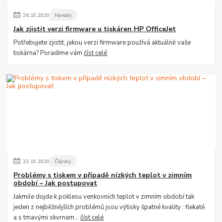
26
.
10
.
2020
Návody
Jak zjistit verzi firmware u tiskáren HP OfficeJet
Potřebujete zjistit, jakou verzi firmware používá aktuálně vaše
tiskárna? Poradíme vám
číst celé
23
.
10
.
2020
Články
Problémy s tiskem v případě nízkých teplot v zimním
období – Jak postupovat
Jakmile dojde k poklesu venkovních teplot v zimním období tak
jeden z nejběžnějších problémů jsou výtisky špatné kvality : flekaté
a s tmavými skvrnam...
číst celé