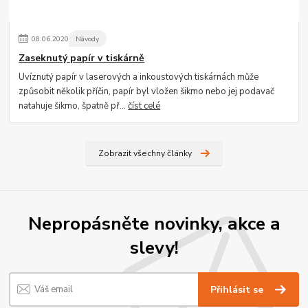
08
.
06
.
2020
Návody
Zaseknutý papír v tiskárně
Uvíznutý papír v laserových a inkoustových tiskárnách může
způsobit několik příčin, papír byl vložen šikmo nebo jej podavač
natahuje šikmo, špatně př...
číst celé
Zobrazit všechny články
Nepropásněte novinky, akce a
slevy!
Přihlásit se