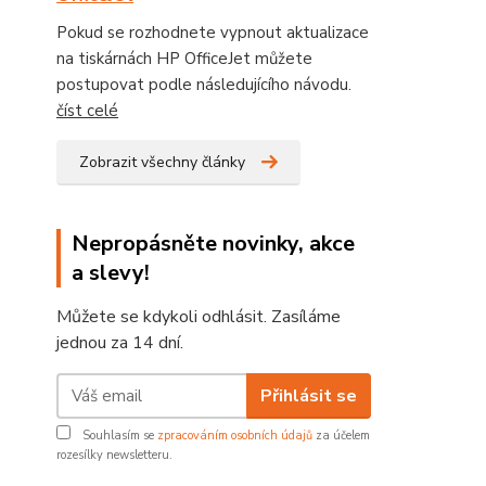
Pokud se rozhodnete vypnout aktualizace
na tiskárnách HP OfficeJet můžete
postupovat podle následujícího návodu.
číst celé
Zobrazit všechny články
Nepropásněte novinky, akce
a slevy!
Můžete se kdykoli odhlásit. Zasíláme
jednou za 14 dní.
Přihlásit se
Souhlasím se
zpracováním osobních údajů
za účelem
rozesílky newsletteru.