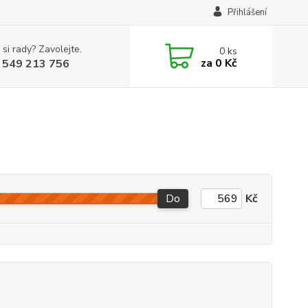
Přihlášení
 si rady? Zavolejte.
0
ks
za
0 Kč
 549 213 756
Do
Kč