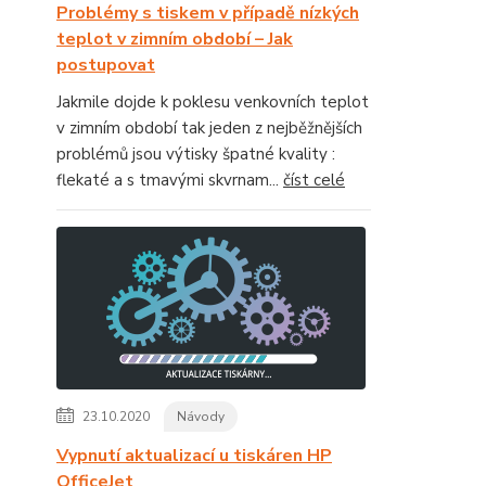
Problémy s tiskem v případě nízkých
teplot v zimním období – Jak
postupovat
Jakmile dojde k poklesu venkovních teplot
v zimním období tak jeden z nejběžnějších
problémů jsou výtisky špatné kvality :
flekaté a s tmavými skvrnam...
číst celé
23.10.2020
Návody
Vypnutí aktualizací u tiskáren HP
OfficeJet