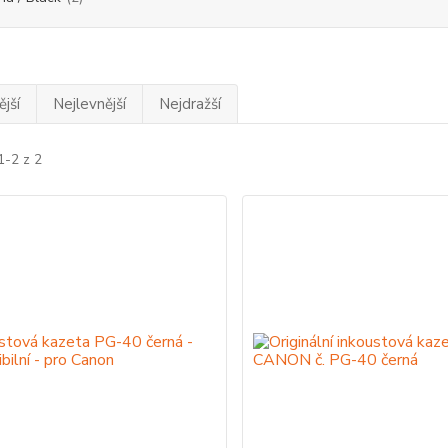
jší
Nejlevnější
Nejdražší
1-2 z 2