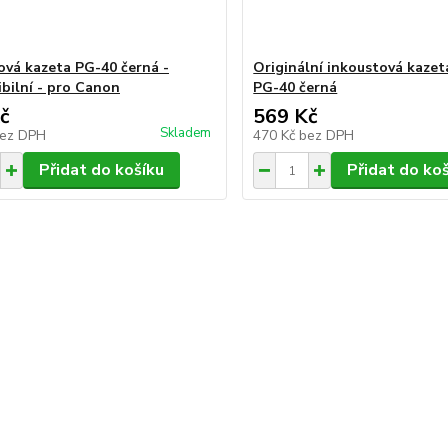
ová kazeta PG-40 černá -
Originální inkoustová kaze
bilní - pro Canon
PG-40 černá
č
569 Kč
Skladem
ez DPH
470 Kč
bez DPH
Přidat do košíku
Přidat do ko