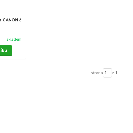
ta CANON č.
skladem
šíku
strana
z 1