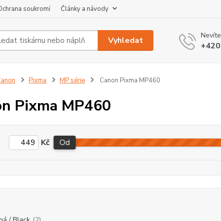
Ochrana soukromí
Články a návody
Nevíte
Vyhledat
+420
Canon
Pixma
MP série
Canon Pixma MP460
on Pixma MP460
Kč
Od
ná / Black
(2)