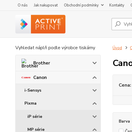
O nás
Jak nakupovat
Obchodní podmínky
Kontakty
Vyhledat náplň podle výrobce tiskárny
Úvod
Can
Brother
Canon
Cena:
i-Sensys
Pixma
iP série
Barva
MP série
Čer