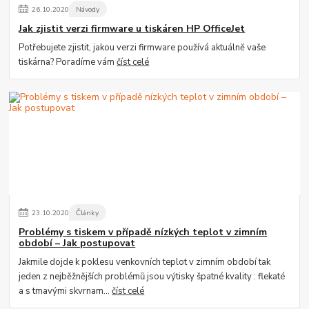
26
.
10
.
2020
Návody
Jak zjistit verzi firmware u tiskáren HP OfficeJet
Potřebujete zjistit, jakou verzi firmware používá aktuálně vaše
tiskárna? Poradíme vám
číst celé
23
.
10
.
2020
Články
Problémy s tiskem v případě nízkých teplot v zimním
období – Jak postupovat
Jakmile dojde k poklesu venkovních teplot v zimním období tak
jeden z nejběžnějších problémů jsou výtisky špatné kvality : flekaté
a s tmavými skvrnam...
číst celé