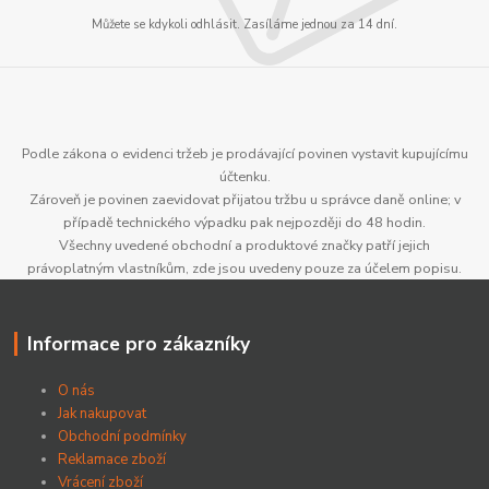
Můžete se kdykoli odhlásit. Zasíláme jednou za 14 dní.
Podle zákona o evidenci tržeb je prodávající povinen vystavit kupujícímu
účtenku.
Zároveň je povinen zaevidovat přijatou tržbu u správce daně online; v
případě technického výpadku pak nejpozději do 48 hodin.
Všechny uvedené obchodní a produktové značky patří jejich
právoplatným vlastníkům, zde jsou uvedeny pouze za účelem popisu.
Informace pro zákazníky
O nás
Jak nakupovat
Obchodní podmínky
Reklamace zboží
Vrácení zboží