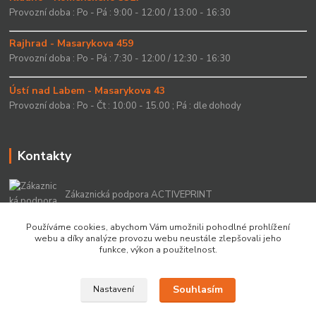
Provozní doba : Po - Pá : 9:00 - 12:00 / 13:00 - 16:30
Rajhrad - Masarykova 459
Provozní doba : Po - Pá : 7:30 - 12:00 / 12:30 - 16:30
Ústí nad Labem - Masarykova 43
Provozní doba : Po - Čt : 10:00 - 15.00 ; Pá : dle dohody
Kontakty
Zákaznická podpora ACTIVEPRINT
+420 549 213 756
Používáme cookies, abychom Vám umožnili pohodlné prohlížení
webu a díky analýze provozu webu neustále zlepšovali jeho
info@activeprint.cz
funkce, výkon a použitelnost.
Souhlasím
Nastavení