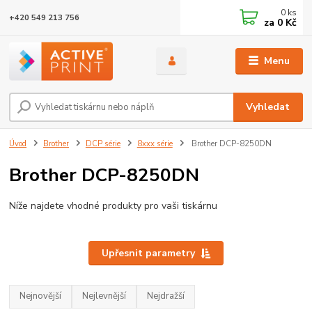
0
ks
+420 549 213 756
za
0 Kč
Menu
Vyhledat
Úvod
Brother
DCP série
8xxx série
Brother DCP-8250DN
Brother DCP-8250DN
Níže najdete vhodné produkty pro vaši tiskárnu
Upřesnit parametry
Nejnovější
Nejlevnější
Nejdražší