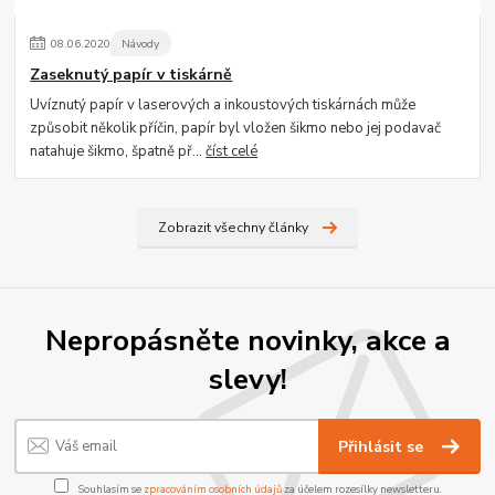
08
.
06
.
2020
Návody
Zaseknutý papír v tiskárně
Uvíznutý papír v laserových a inkoustových tiskárnách může
způsobit několik příčin, papír byl vložen šikmo nebo jej podavač
natahuje šikmo, špatně př...
číst celé
Zobrazit všechny články
Nepropásněte novinky, akce a
slevy!
Přihlásit se
Souhlasím se
zpracováním osobních údajů
za účelem rozesílky newsletteru.