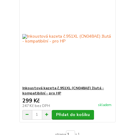
Inkoustová kazeta č.951XL (CN048AE) žlutá -
kompatibilní - pro HP
299 Kč
skladem
247 Kč
bez DPH
Přidat do košíku
strana
z 1