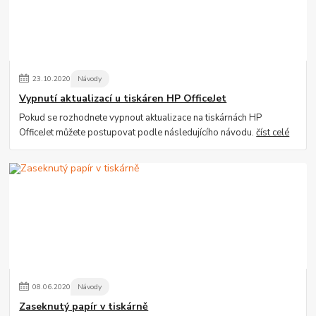
23
.
10
.
2020
Návody
Vypnutí aktualizací u tiskáren HP OfficeJet
Pokud se rozhodnete vypnout aktualizace na tiskárnách HP
OfficeJet můžete postupovat podle následujícího návodu.
číst celé
08
.
06
.
2020
Návody
Zaseknutý papír v tiskárně