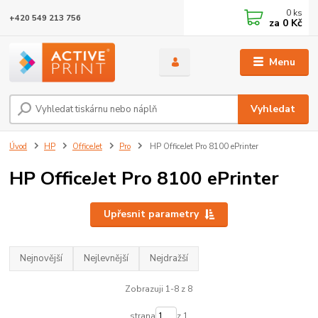
0
ks
+420 549 213 756
za
0 Kč
Menu
Vyhledat
Úvod
HP
OfficeJet
Pro
HP OfficeJet Pro 8100 ePrinter
HP OfficeJet Pro 8100 ePrinter
Upřesnit parametry
Nejnovější
Nejlevnější
Nejdražší
Zobrazuji 1-8 z 8
strana
z 1