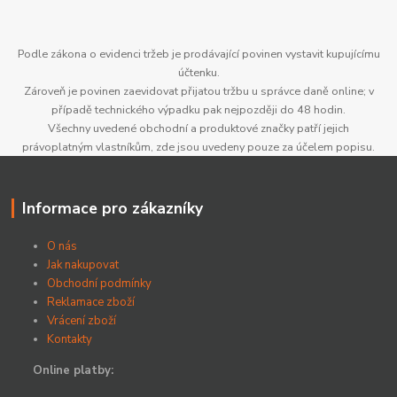
Podle zákona o evidenci tržeb je prodávající povinen vystavit kupujícímu
účtenku.
Zároveň je povinen zaevidovat přijatou tržbu u správce daně online; v
případě technického výpadku pak nejpozději do 48 hodin.
Všechny uvedené obchodní a produktové značky patří jejich
právoplatným vlastníkům, zde jsou uvedeny pouze za účelem popisu.
Informace pro zákazníky
O nás
Jak nakupovat
Obchodní podmínky
Reklamace zboží
Vrácení zboží
Kontakty
Online platby: