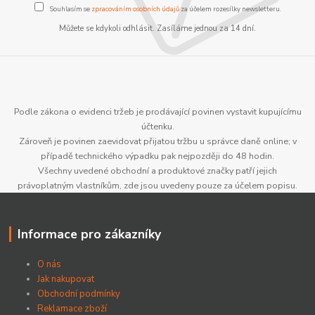
Souhlasím se
zpracováním osobních údajů
za účelem rozesílky newsletteru.
Můžete se kdykoli odhlásit. Zasíláme jednou za 14 dní.
Podle zákona o evidenci tržeb je prodávající povinen vystavit kupujícímu
účtenku.
Zároveň je povinen zaevidovat přijatou tržbu u správce daně online; v
případě technického výpadku pak nejpozději do 48 hodin.
Všechny uvedené obchodní a produktové značky patří jejich
právoplatným vlastníkům, zde jsou uvedeny pouze za účelem popisu.
Informace pro zákazníky
O nás
Jak nakupovat
Obchodní podmínky
Reklamace zboží