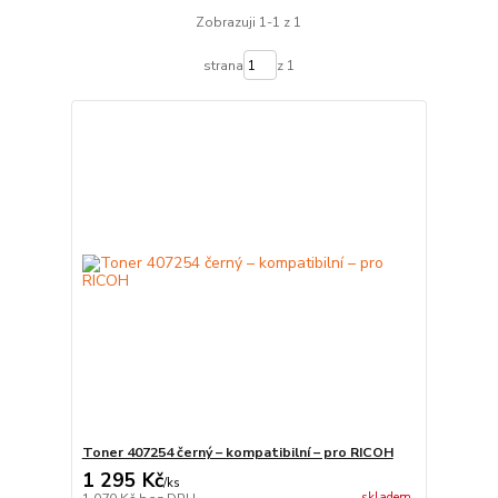
Zobrazuji 1-1 z 1
strana
z 1
Toner 407254 černý – kompatibilní – pro RICOH
1 295 Kč
/
ks
skladem