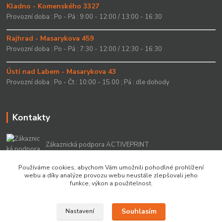
Kladno - Komenského 3327
Provozní doba : Po - Pá : 9:00 - 12:00 / 13:00 - 16:30
Rajhrad - Masarykova 459
Provozní doba : Po - Pá : 7:30 - 12:00 / 12:30 - 16:30
Ústí nad Labem - Masarykova 43
Provozní doba : Po - Čt : 10:00 - 15.00 ; Pá : dle dohody
Kontakty
Zákaznická podpora ACTIVEPRINT
+420 549 213 756
Používáme cookies, abychom Vám umožnili pohodlné prohlížení
webu a díky analýze provozu webu neustále zlepšovali jeho
info@activeprint.cz
funkce, výkon a použitelnost.
Souhlasím
Nastavení