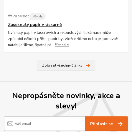
08
.
06
.
2020
Návody
Zaseknutý papír v tiskárně
Uvíznutý papír v laserových a inkoustových tiskárnách může
způsobit několik příčin, papír byl vložen šikmo nebo jej podavač
natahuje šikmo, špatně př...
číst celé
Zobrazit všechny články
Nepropásněte novinky, akce a
slevy!
Přihlásit se