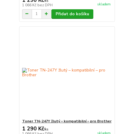
/
ks
skladem
1 066 Kč
bez DPH
Přidat do košíku
Toner TN-247Y žlutý – kompatibilní – pro Brother
1 290 Kč
/
ks
skladem
1 066 Kč
bez DPH