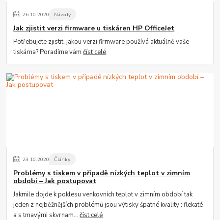
26
.
10
.
2020
Návody
Jak zjistit verzi firmware u tiskáren HP OfficeJet
Potřebujete zjistit, jakou verzi firmware používá aktuálně vaše
tiskárna? Poradíme vám
číst celé
23
.
10
.
2020
Články
Problémy s tiskem v případě nízkých teplot v zimním
období – Jak postupovat
Jakmile dojde k poklesu venkovních teplot v zimním období tak
jeden z nejběžnějších problémů jsou výtisky špatné kvality : flekaté
a s tmavými skvrnam...
číst celé