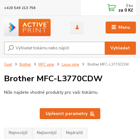
0
ks
+420 549 213 756
za
0 Kč
Menu
Vyhledat
Úvod
Brother
MFC série
Lxxxx série
Brother MFC-L3770CDW
Brother MFC-L3770CDW
Níže najdete vhodné produkty pro vaši tiskárnu
Upřesnit parametry
Nejnovější
Nejlevnější
Nejdražší