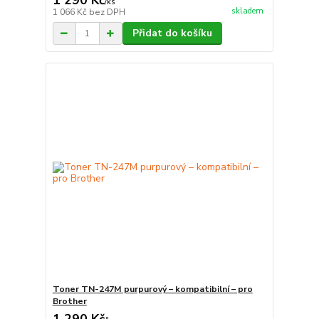
1 290 Kč
/
ks
skladem
1 066 Kč
bez DPH
Přidat do košíku
Toner TN-247M purpurový – kompatibilní – pro
Brother
1 290 Kč