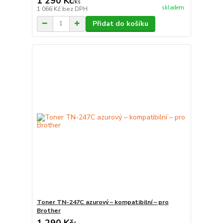
1 290 Kč
/
ks
skladem
1 066 Kč
bez DPH
Přidat do košíku
Toner TN-247C azurový – kompatibilní – pro
Brother