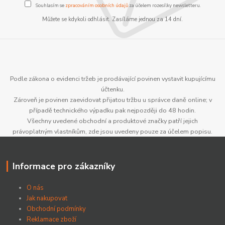
Souhlasím se
zpracováním osobních údajů
za účelem rozesílky newsletteru.
Můžete se kdykoli odhlásit. Zasíláme jednou za 14 dní.
Podle zákona o evidenci tržeb je prodávající povinen vystavit kupujícímu
účtenku.
Zároveň je povinen zaevidovat přijatou tržbu u správce daně online; v
případě technického výpadku pak nejpozději do 48 hodin.
Všechny uvedené obchodní a produktové značky patří jejich
právoplatným vlastníkům, zde jsou uvedeny pouze za účelem popisu.
Informace pro zákazníky
O nás
Jak nakupovat
Obchodní podmínky
Reklamace zboží