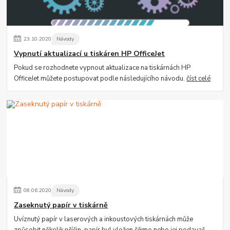
23
.
10
.
2020
Návody
Vypnutí aktualizací u tiskáren HP OfficeJet
Pokud se rozhodnete vypnout aktualizace na tiskárnách HP
OfficeJet můžete postupovat podle následujícího návodu.
číst celé
08
.
06
.
2020
Návody
Zaseknutý papír v tiskárně
Uvíznutý papír v laserových a inkoustových tiskárnách může
způsobit několik příčin, papír byl vložen šikmo nebo jej podavač