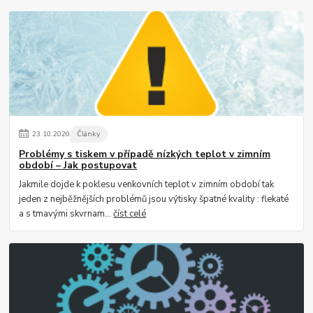
23
.
10
.
2020
Články
Problémy s tiskem v případě nízkých teplot v zimním
období – Jak postupovat
Jakmile dojde k poklesu venkovních teplot v zimním období tak
jeden z nejběžnějších problémů jsou výtisky špatné kvality : flekaté
a s tmavými skvrnam...
číst celé