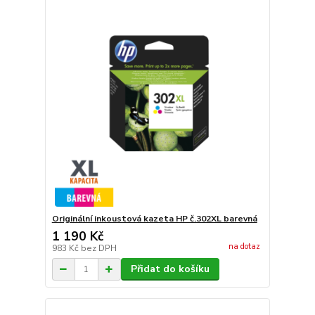
Originální inkoustová kazeta HP č.302XL barevná
1 190 Kč
na dotaz
983 Kč
bez DPH
Přidat do košíku