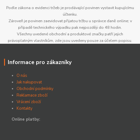
Podle zákona o evidenci tržeb je prodávající povinen vystavit kupujícímu
účtenku.
Zároveň je povinen zaevidovat přijatou tržbu u správce daně online; v
případě technického výpadku pak nejpozději do 48 hodin.
Všechny uvedené obchodní a produktové značky patří jejich
právoplatným vlastníkům, zde jsou uvedeny pouze za účelem popisu.
Informace pro zákazníky
O nás
Jak nakupovat
Obchodní podmínky
Reklamace zboží
Vrácení zboží
Kontakty
Online platby: