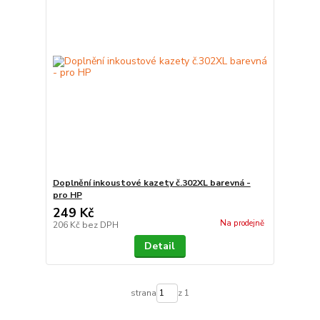
Doplnění inkoustové kazety č.302XL barevná -
pro HP
249 Kč
Na prodejně
206 Kč
bez DPH
Detail
strana
z 1