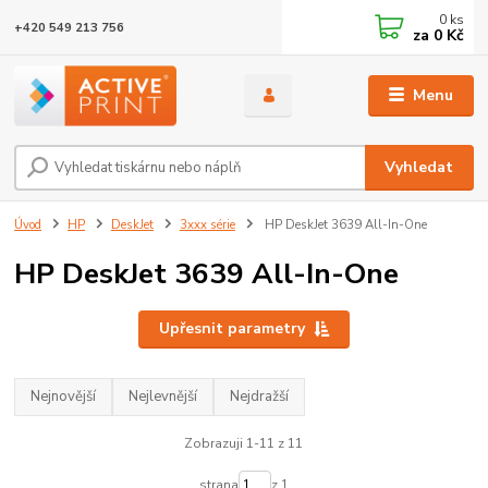
0
ks
+420 549 213 756
za
0 Kč
Menu
Vyhledat
Úvod
HP
DeskJet
3xxx série
HP DeskJet 3639 All-In-One
HP DeskJet 3639 All-In-One
Upřesnit parametry
Nejnovější
Nejlevnější
Nejdražší
Zobrazuji 1-11 z 11
strana
z 1