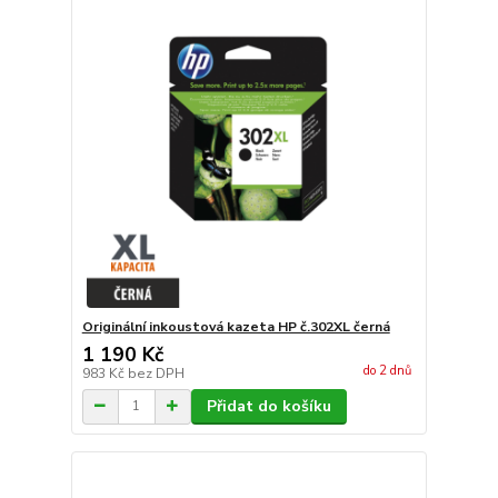
Originální inkoustová kazeta HP č.302XL černá
1 190 Kč
do 2 dnů
983 Kč
bez DPH
Přidat do košíku