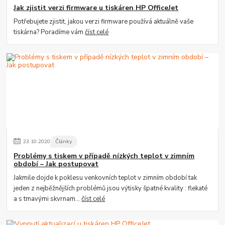
Jak zjistit verzi firmware u tiskáren HP OfficeJet
Potřebujete zjistit, jakou verzi firmware používá aktuálně vaše
tiskárna? Poradíme vám
číst celé
23
.
10
.
2020
Články
Problémy s tiskem v případě nízkých teplot v zimním
období – Jak postupovat
Jakmile dojde k poklesu venkovních teplot v zimním období tak
jeden z nejběžnějších problémů jsou výtisky špatné kvality : flekaté
a s tmavými skvrnam...
číst celé