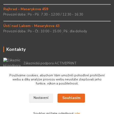
Rajhrad - Masarykova 459
Provozní doba : Po - Pá : 7:30 - 12:00 / 12:30 - 16:30
Ústí nad Labem - Masarykova 43
Provozní doba : Po - Čt : 10:00 - 15.00 ; Pá : dle dohody
Kontakty
Zákaznická podpora ACTIVEPRINT
+420 549 213 756
Používáme cookies, abychom Vám umožnili pohodlné prohlížení
webu a díky analýze provozu webu neustále zlepšovali jeho
info@activeprint.cz
funkce, výkon a použitelnost.
Souhlasím
Nastavení
Copyright 2022 © ActivePrint s.r.o.
Souhlas můžete odmítnout
zde
.