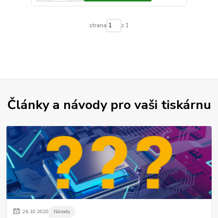
strana
z 1
Články a návody pro vaši tiskárnu
26
.
10
.
2020
Návody