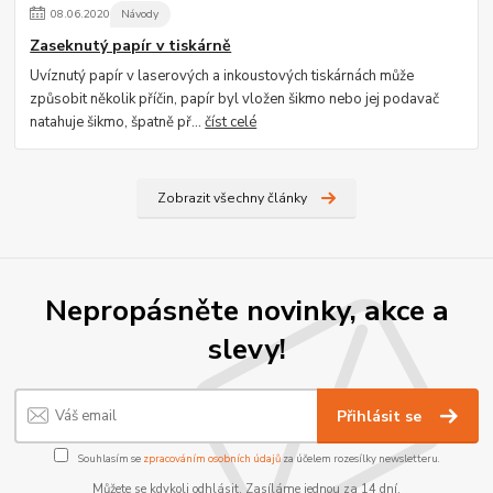
08
.
06
.
2020
Návody
Zaseknutý papír v tiskárně
Uvíznutý papír v laserových a inkoustových tiskárnách může
způsobit několik příčin, papír byl vložen šikmo nebo jej podavač
natahuje šikmo, špatně př...
číst celé
Zobrazit všechny články
Nepropásněte novinky, akce a
slevy!
Přihlásit se
Souhlasím se
zpracováním osobních údajů
za účelem rozesílky newsletteru.
Můžete se kdykoli odhlásit. Zasíláme jednou za 14 dní.