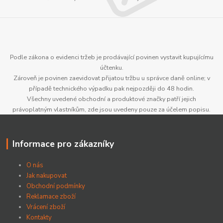
Podle zákona o evidenci tržeb je prodávající povinen vystavit kupujícímu
účtenku.
Zároveň je povinen zaevidovat přijatou tržbu u správce daně online; v
případě technického výpadku pak nejpozději do 48 hodin.
Všechny uvedené obchodní a produktové značky patří jejich
právoplatným vlastníkům, zde jsou uvedeny pouze za účelem popisu.
Informace pro zákazníky
O nás
Jak nakupovat
Obchodní podmínky
Reklamace zboží
Vrácení zboží
Kontakty