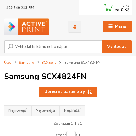
0
ks
+420 549 213 756
za
0 Kč
Menu
Vyhledat
Úvod
Samsung
SCX série
Samsung SCX4824FN
Samsung SCX4824FN
Upřesnit parametry
Nejnovější
Nejlevnější
Nejdražší
Zobrazuji 1-1 z 1
strana
z 1