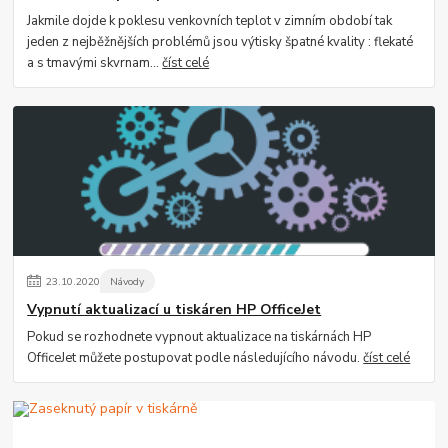
Jakmile dojde k poklesu venkovních teplot v zimním období tak
jeden z nejběžnějších problémů jsou výtisky špatné kvality : flekaté
a s tmavými skvrnam...
číst celé
23
.
10
.
2020
Návody
Vypnutí aktualizací u tiskáren HP OfficeJet
Pokud se rozhodnete vypnout aktualizace na tiskárnách HP
OfficeJet můžete postupovat podle následujícího návodu.
číst celé