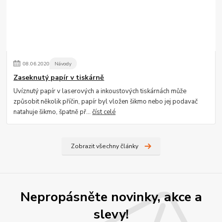
08
.
06
.
2020
Návody
Zaseknutý papír v tiskárně
Uvíznutý papír v laserových a inkoustových tiskárnách může
způsobit několik příčin, papír byl vložen šikmo nebo jej podavač
natahuje šikmo, špatně př...
číst celé
Zobrazit všechny články
Nepropásněte novinky, akce a
slevy!