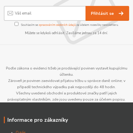
Přihlásit se
Souhlasím se
zpracováním osobních údajů
za účelem rozesílky newsletteru.
Můžete se kdykoli odhlásit. Zasíláme jednou za 14 dní.
Podle zákona o evidenci tržeb je prodávající povinen vystavit kupujícímu
účtenku.
Zároveň je povinen zaevidovat přijatou tržbu u správce daně online; v
případě technického výpadku pak nejpozději do 48 hodin.
Všechny uvedené obchodní a produktové značky patří jejich
právoplatným vlastníkům, zde jsou uvedeny pouze za účelem popisu.
Informace pro zákazníky
O nás