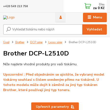
0
ks
+420 549 213 756
za
0 Kč
Menu
Vyhledat
Úvod
Brother
DCP série
Lxxxx série
Brother DCP-L2510D
Brother DCP-L2510D
Níže najdete vhodné produkty pro vaši tiskárnu.
Upozornění : Před objednáním se ujistěte, že vybraný model
tiskárny souhlasí s číslem uvedeným
přímo na tiskárně. U
tohoto modelu může dojít k záměně za jiný typ tiskáren
Brother, které používají jiný typ toneru.
Upřesnit parametry