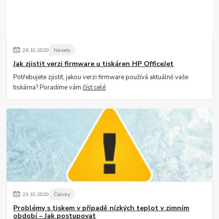
26
.
10
.
2020
Návody
Jak zjistit verzi firmware u tiskáren HP OfficeJet
Potřebujete zjistit, jakou verzi firmware používá aktuálně vaše
tiskárna? Poradíme vám
číst celé
23
.
10
.
2020
Články
Problémy s tiskem v případě nízkých teplot v zimním
období – Jak postupovat