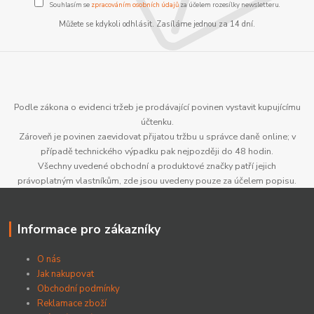
Souhlasím se
zpracováním osobních údajů
za účelem rozesílky newsletteru.
Můžete se kdykoli odhlásit. Zasíláme jednou za 14 dní.
Podle zákona o evidenci tržeb je prodávající povinen vystavit kupujícímu
účtenku.
Zároveň je povinen zaevidovat přijatou tržbu u správce daně online; v
případě technického výpadku pak nejpozději do 48 hodin.
Všechny uvedené obchodní a produktové značky patří jejich
právoplatným vlastníkům, zde jsou uvedeny pouze za účelem popisu.
Informace pro zákazníky
O nás
Jak nakupovat
Obchodní podmínky
Reklamace zboží