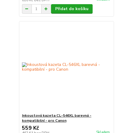
818 Kč
bez DPH
Přidat do košíku
Inkoustová kazeta CL-546XL barevná -
kompatibilní - pro Canon
559 Kč
Skladem
462 Kč
bez DPH