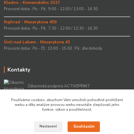
Kladno - Komenského 3327
Provozní doba : Po - Pá : 9:00 - 12:00 / 13:00 - 16:30
Rajhrad - Masarykova 459
Provozní doba : Po - Pá : 7:30 - 12:00 / 12:30 - 16:30
Ústí nad Labem - Masarykova 43
Provozní doba : Po - Čt : 10:00 - 15.00 ; Pá : dle dohody
Kontakty
Zákaznická podpora ACTIVEPRINT
+420 549 213 756
Používáme cookies, abychom Vám umožnili pohodlné prohlížení
webu a díky analýze provozu webu neustále zlepšovali jeho
info@activeprint.cz
funkce, výkon a použitelnost.
Souhlasím
Nastavení