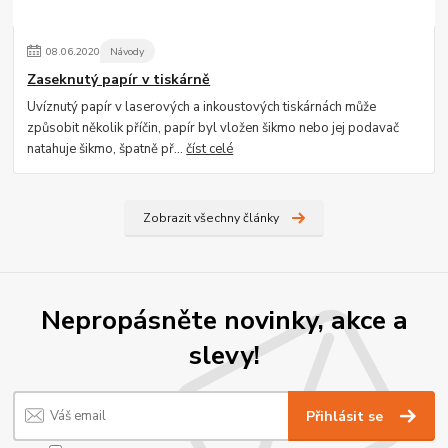
08
.
06
.
2020
Návody
Zaseknutý papír v tiskárně
Uvíznutý papír v laserových a inkoustových tiskárnách může
způsobit několik příčin, papír byl vložen šikmo nebo jej podavač
natahuje šikmo, špatně př...
číst celé
Zobrazit všechny články
Nepropásněte novinky, akce a
slevy!
Přihlásit se