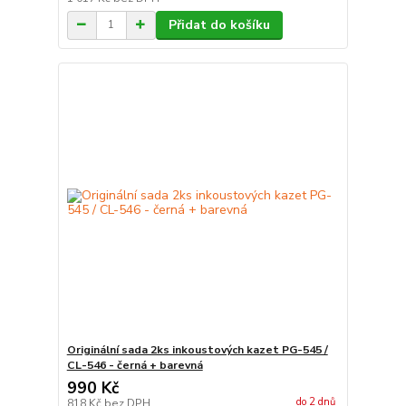
Přidat do košíku
Originální sada 2ks inkoustových kazet PG-545 /
CL-546 - černá + barevná
990 Kč
do 2 dnů
818 Kč
bez DPH