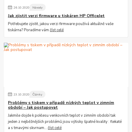
26
.
10
.
2020
Návody
Jak zjistit verzi firmware u tiskáren HP OfficeJet
Potřebujete zjistit, jakou verzi firmware používá aktuálně vaše
tiskárna? Poradíme vám
číst celé
23
.
10
.
2020
Články
Problémy s tiskem v případě nízkých teplot v zimním
období – Jak postupovat
Jakmile dojde k poklesu venkovních teplot v zimním období tak
jeden z nejběžnějších problémů jsou výtisky špatné kvality : flekaté
a s tmavými skvrnam...
číst celé