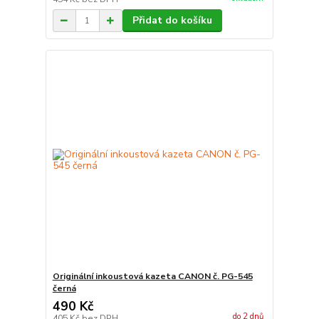
Přidat do košíku
Originální inkoustová kazeta CANON č. PG-545
černá
490 Kč
do 2 dnů
405 Kč
bez DPH