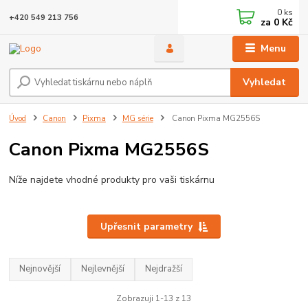
0
ks
+420 549 213 756
za
0 Kč
Menu
Vyhledat
Úvod
Canon
Pixma
MG série
Canon Pixma MG2556S
Canon Pixma MG2556S
Níže najdete vhodné produkty pro vaši tiskárnu
Upřesnit parametry
Nejnovější
Nejlevnější
Nejdražší
Zobrazuji 1-13 z 13