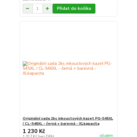
Přidat do košíku
Originální sada 2ks inkoustových kazet PG-545XL
/ CL-546XL - černá + barevná - XLkapacita
1 230 Kč
skladem
1 017 Kč
bez DPH