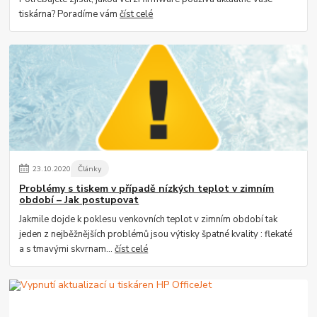
tiskárna? Poradíme vám
číst celé
23
.
10
.
2020
Články
Problémy s tiskem v případě nízkých teplot v zimním
období – Jak postupovat
Jakmile dojde k poklesu venkovních teplot v zimním období tak
jeden z nejběžnějších problémů jsou výtisky špatné kvality : flekaté
a s tmavými skvrnam...
číst celé