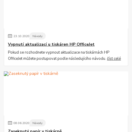
23
.
10
.
2020
Návody
Vypnutí aktualizací u tiskáren HP OfficeJet
Pokud se rozhodnete vypnout aktualizace na tiskárnách HP
OfficeJet můžete postupovat podle následujícího návodu.
číst celé
08
.
06
.
2020
Návody
Zaseknutý papír v tiskárně