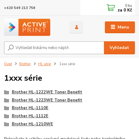
0
ks
+420 549 213 756
za
0 Kč
Menu
Vyhledat
Úvod
Brother
HL série
1xxx série
1xxx série
Brother HL-1222WE Toner Benefit
Brother HL-1223WE Toner Benefit
Brother HL-1110E
Brother HL-1112E
Brother HL-1210WE
Pokračujte k výběru správné modelové řady nebo konkrétního