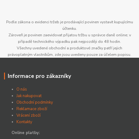
Podle zákona o evidenci tržeb je prodávající povinen vystavit kupujícímu
účtenku.
Zároveň je povinen zaevidovat přijatou tržbu u správce daně online; v
případě technického výpadku pak nejpozději do 48 hodin.
Všechny uvedené obchodní a produktové značky patří jejich
právoplatným vlastníkům, zde jsou uvedeny pouze za účelem popisu.
Informace pro zákazníky
O nás
Jak nakupovat
Obchodní podmínky
Reklamace zboží
Vrácení zboží
Kontakty
Online platby: