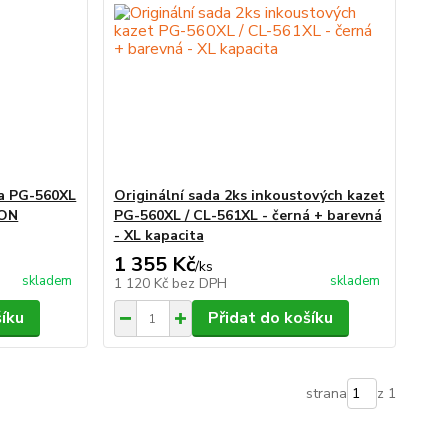
ta PG-560XL
Originální sada 2ks inkoustových kazet
NON
PG-560XL / CL-561XL - černá + barevná
- XL kapacita
1 355 Kč
/
ks
skladem
skladem
1 120 Kč
bez DPH
šíku
Přidat do košíku
strana
z 1