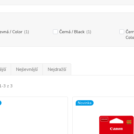
evná / Color
(1)
Černá / Black
(1)
Čern
Colo
jší
Nejlevnější
Nejdražší
1-3 z 3
Novinka