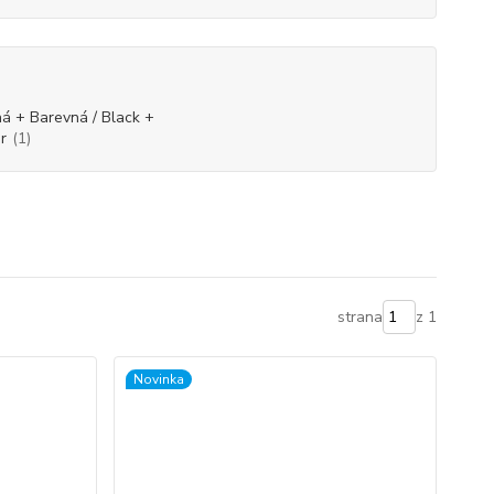
á + Barevná / Black +
r
(1)
strana
z 1
Novinka