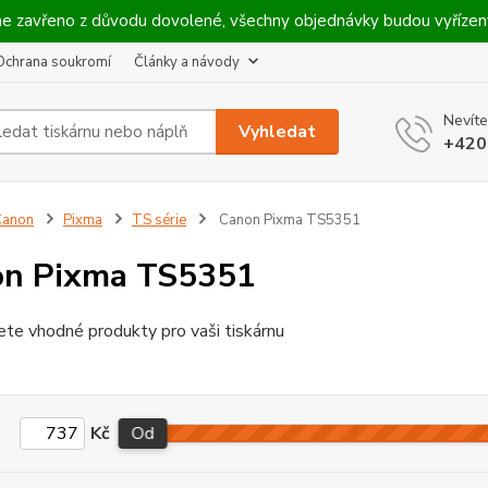
máme zavřeno z důvodu dovolené, všechny objednávky budou vyříze
Ochrana soukromí
Články a návody
Nevíte
Vyhledat
+420
Canon
Pixma
TS série
Canon Pixma TS5351
on Pixma TS5351
ete vhodné produkty pro vaši tiskárnu
Kč
Od