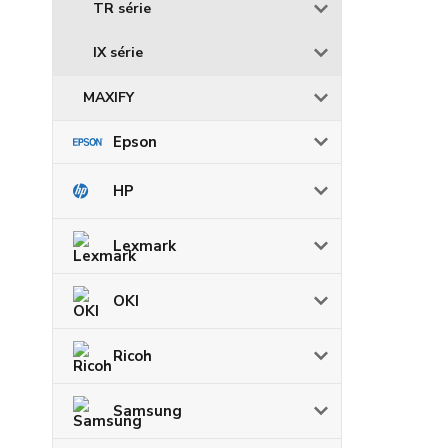
TR série
IX série
MAXIFY
Epson
HP
Lexmark
OKI
Ricoh
Samsung