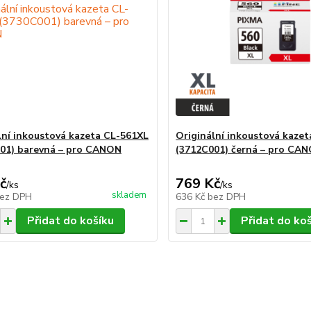
lní inkoustová kazeta CL-561XL
Originální inkoustová kaze
01) barevná – pro CANON
(3712C001) černá – pro CA
č
769 Kč
/
ks
/
ks
skladem
ez DPH
636 Kč
bez DPH
Přidat do košíku
Přidat do ko