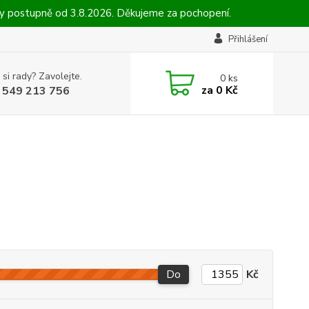
ny postupně od 3.8.2026. Děkujeme za pochopení.
Přihlášení
 si rady? Zavolejte.
0
ks
za
0 Kč
 549 213 756
Do
Kč