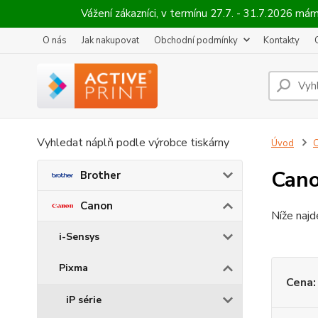
Vážení zákazníci, v termínu 27.7. - 31.7.2026 
O nás
Jak nakupovat
Obchodní podmínky
Kontakty
Vyhledat náplň podle výrobce tiskárny
Úvod
Can
Brother
Canon
Níže najd
i-Sensys
Pixma
Cena:
iP série