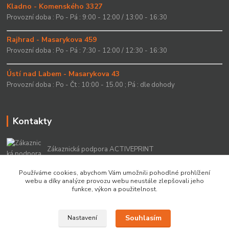
Kladno - Komenského 3327
Provozní doba : Po - Pá : 9:00 - 12:00 / 13:00 - 16:30
Rajhrad - Masarykova 459
Provozní doba : Po - Pá : 7:30 - 12:00 / 12:30 - 16:30
Ústí nad Labem - Masarykova 43
Provozní doba : Po - Čt : 10:00 - 15.00 ; Pá : dle dohody
Kontakty
Zákaznická podpora ACTIVEPRINT
+420 549 213 756
Používáme cookies, abychom Vám umožnili pohodlné prohlížení
webu a díky analýze provozu webu neustále zlepšovali jeho
info@activeprint.cz
funkce, výkon a použitelnost.
Souhlasím
Nastavení