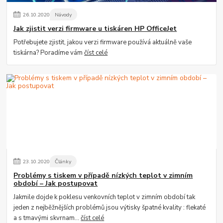
26
.
10
.
2020
Návody
Jak zjistit verzi firmware u tiskáren HP OfficeJet
Potřebujete zjistit, jakou verzi firmware používá aktuálně vaše
tiskárna? Poradíme vám
číst celé
23
.
10
.
2020
Články
Problémy s tiskem v případě nízkých teplot v zimním
období – Jak postupovat
Jakmile dojde k poklesu venkovních teplot v zimním období tak
jeden z nejběžnějších problémů jsou výtisky špatné kvality : flekaté
a s tmavými skvrnam...
číst celé