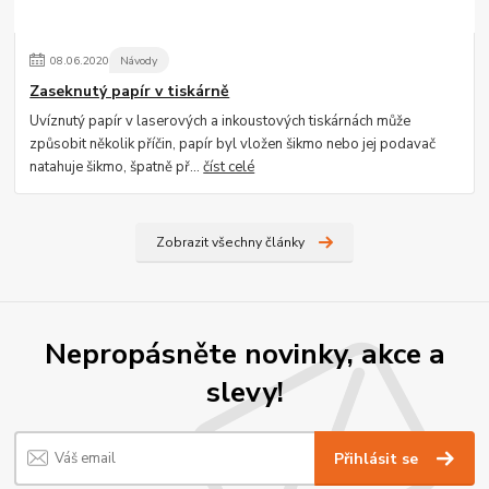
08
.
06
.
2020
Návody
Zaseknutý papír v tiskárně
Uvíznutý papír v laserových a inkoustových tiskárnách může
způsobit několik příčin, papír byl vložen šikmo nebo jej podavač
natahuje šikmo, špatně př...
číst celé
Zobrazit všechny články
Nepropásněte novinky, akce a
slevy!
Přihlásit se