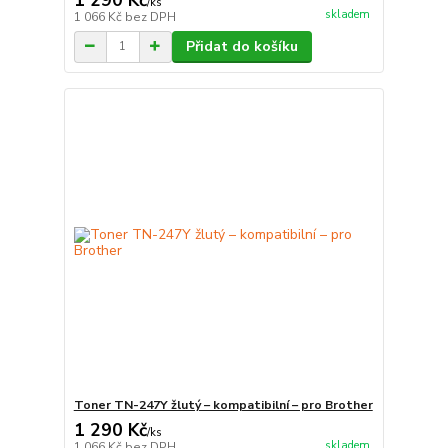
/
ks
skladem
1 066 Kč
bez DPH
Přidat do košíku
Toner TN-247Y žlutý – kompatibilní – pro Brother
1 290 Kč
/
ks
skladem
1 066 Kč
bez DPH