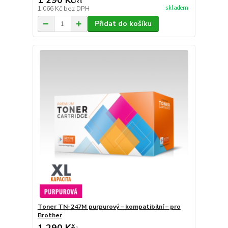
1 290 Kč
/
ks
skladem
1 066 Kč
bez DPH
Přidat do košíku
Toner TN-247M purpurový – kompatibilní – pro
Brother
1 290 Kč