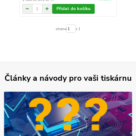
Přidat do košíku
strana
z 1
Články a návody pro vaši tiskárnu