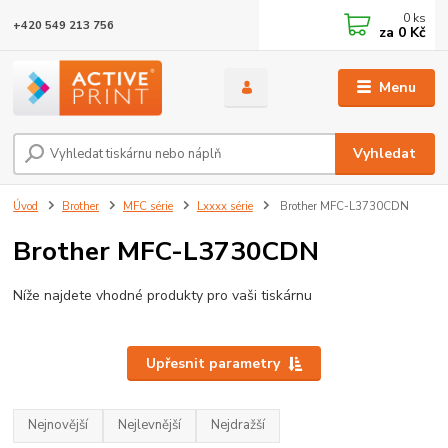
0
ks
+420 549 213 756
za
0 Kč
Menu
Vyhledat
Úvod
Brother
MFC série
Lxxxx série
Brother MFC-L3730CDN
Brother MFC-L3730CDN
Níže najdete vhodné produkty pro vaši tiskárnu
Upřesnit parametry
Nejnovější
Nejlevnější
Nejdražší