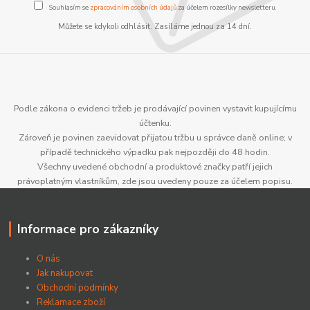
Souhlasím se
zpracováním osobních údajů
za účelem rozesílky newsletteru.
Můžete se kdykoli odhlásit. Zasíláme jednou za 14 dní.
Podle zákona o evidenci tržeb je prodávající povinen vystavit kupujícímu
účtenku.
Zároveň je povinen zaevidovat přijatou tržbu u správce daně online; v
případě technického výpadku pak nejpozději do 48 hodin.
Všechny uvedené obchodní a produktové značky patří jejich
právoplatným vlastníkům, zde jsou uvedeny pouze za účelem popisu.
Informace pro zákazníky
O nás
Jak nakupovat
Obchodní podmínky
Reklamace zboží