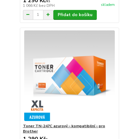
1 290 Kč
/
ks
skladem
1 066 Kč
bez DPH
Přidat do košíku
Toner TN-247C azurový – kompatibilní – pro
Brother