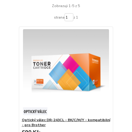
Zobrazuji 1-5 z 5
strana
z 1
Optický válec DR-243CL - BK/C/M/Y - kompatibilní
- pro Brother