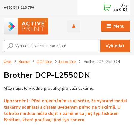
0
ks
+420 549 213 756
za
0 Kč
Menu
Vyhledat
Úvod
Brother
DCP série
Lxxxx série
Brother DCP-L2550DN
Brother DCP-L2550DN
Níže najdete vhodné produkty pro vaši tiskárnu.
Upozornění : Před objednáním se ujistěte, že vybraný model
tiskárny souhlasí s číslem uvedeným
přímo na tiskárně. U
tohoto modelu může dojít k záměně za jiný typ tiskáren
Brother, které používají jiný typ toneru.