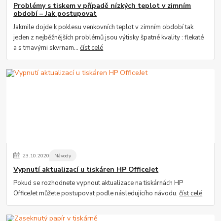
Problémy s tiskem v případě nízkých teplot v zimním
období – Jak postupovat
Jakmile dojde k poklesu venkovních teplot v zimním období tak
jeden z nejběžnějších problémů jsou výtisky špatné kvality : flekaté
a s tmavými skvrnam...
číst celé
23
.
10
.
2020
Návody
Vypnutí aktualizací u tiskáren HP OfficeJet
Pokud se rozhodnete vypnout aktualizace na tiskárnách HP
OfficeJet můžete postupovat podle následujícího návodu.
číst celé