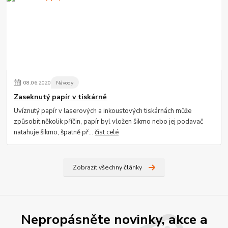
08
.
06
.
2020
Návody
Zaseknutý papír v tiskárně
Uvíznutý papír v laserových a inkoustových tiskárnách může
způsobit několik příčin, papír byl vložen šikmo nebo jej podavač
natahuje šikmo, špatně př...
číst celé
Zobrazit všechny články
Nepropásněte novinky, akce a